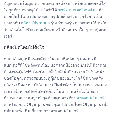
ปัญหาส่วนใหญ่เกิดจากแบตเตอรี่ที่ระบายหรือแบตเตอรี่ที่ใส่
ไม่ถูกต้อง ตรวจดูให้แน่ใจว่าได้
ชาร์จแบตเตอรี่จนเต็ม
แล้ว
อาจเป็นไปได้ว่าปุ่มกล้องถ่ายรูปติดค้างซึ่งบางครั้งอาจเป็น
ปัญหากับ
กล้อง Olympus
รุ่นเก่าบางรุ่น ตรวจสอบให้แน่ใจ
ว่ากล้องไม่ได้รับความเสียหายหรือสิ่งสกปรกใด ๆ จากปุ่มเพา
เวอร์
กล้องปิดโดยไม่ตั้งใจ
หากกล้องดูเหมือนจะดับลงในเวลาที่แปลก ๆ คุณอาจมี
แบตเตอรี่ที่ใช้พลังงานน้อย นอกจากนี้ยังอาจเป็นไปได้ว่าคุณ
กำลังชนปุ่มไฟฟ้าโดยไม่ได้ตั้งใจดังนั้นจึงควรระวังตำแหน่ง
ของมือคุณ ตรวจสอบประตูตู้เก็บของอย่างใกล้ชิด บางครั้ง
กล้องจะปิดลงหากไม่สามารถปิดฝาช่องเก็บสัมภาระได้ตลอด
เวลาหรือหากสวิตช์เปิดปิดล็อคไม่ทำงานหรือไม่ได้ล็อก
ตำแหน่งอย่างสมบูรณ์ สุดท้ายคุณอาจต้อง
อัพเดตเฟิร์มแวร์
สำหรับกล้อง Olympus ของคุณ ไปที่เว็บไซต์ Olympus เพื่อ
ดูข้อมูลเพิ่มเติมเกี่ยวกับการอัพเดตเฟิร์มแวร์