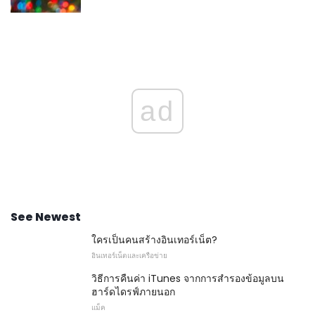
ad
See Newest
ใครเป็นคนสร้างอินเทอร์เน็ต?
อินเทอร์เน็ตและเครือข่าย
วิธีการคืนค่า iTunes จากการสำรองข้อมูลบน
ฮาร์ดไดรฟ์ภายนอก
แม็ค