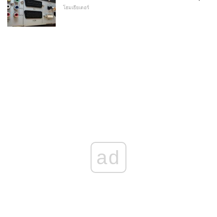
โฮมเธียเตอร์
ad