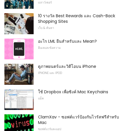
เบราว์เซอร์
10 รางวัล Best Rewards และ Cash-Back
Shopping Sites
เว็บ & ค้นหา
อะไร LML ยืนสำหรับและ Mean?
อีเมลและข้อความ
ดูภาพยนตร์และวิดีโอบน iPhone
IPHONE และ IPOD
ใช้ Dropbox เพื่อซิงค์ Mac Keychains
แม็ค
ClamXav - ซอฟต์แวร์ป้องกันไวรัสฟรีสำหรับ
Mac
ซอฟต์แวร์และแอป