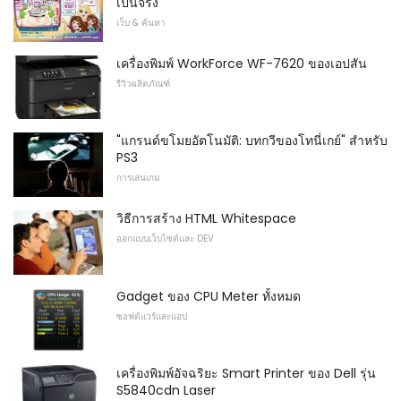
เป็นจริง
เว็บ & ค้นหา
เครื่องพิมพ์ WorkForce WF-7620 ของเอปสัน
รีวิวผลิตภัณฑ์
"แกรนด์ขโมยอัตโนมัติ: บทกวีของโทนี่เกย์" สำหรับ
PS3
การเล่นเกม
วิธีการสร้าง HTML Whitespace
ออกแบบเว็บไซต์และ DEV
Gadget ของ CPU Meter ทั้งหมด
ซอฟต์แวร์และแอป
เครื่องพิมพ์อัจฉริยะ Smart Printer ของ Dell รุ่น
S5840cdn Laser