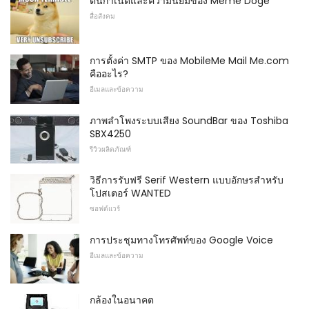
ต้นกำเนิดและความนิยมของ Meme Doge
สื่อสังคม
การตั้งค่า SMTP ของ MobileMe Mail Me.com
คืออะไร?
อีเมลและข้อความ
ภาพลำโพงระบบเสียง SoundBar ของ Toshiba
SBX4250
รีวิวผลิตภัณฑ์
วิธีการรับฟรี Serif Western แบบอักษรสำหรับ
โปสเตอร์ WANTED
ซอฟต์แวร์
การประชุมทางโทรศัพท์ของ Google Voice
อีเมลและข้อความ
กล้องในอนาคต