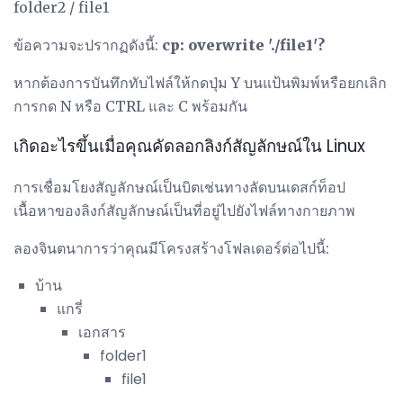
folder2 / file1
ข้อความจะปรากฏดังนี้:
cp: overwrite './file1'?
หากต้องการบันทึกทับไฟล์ให้กดปุ่ม Y บนแป้นพิมพ์หรือยกเลิก
การกด N หรือ CTRL และ C พร้อมกัน
เกิดอะไรขึ้นเมื่อคุณคัดลอกลิงก์สัญลักษณ์ใน Linux
การเชื่อมโยงสัญลักษณ์เป็นบิตเช่นทางลัดบนเดสก์ท็อป
เนื้อหาของลิงก์สัญลักษณ์เป็นที่อยู่ไปยังไฟล์ทางกายภาพ
ลองจินตนาการว่าคุณมีโครงสร้างโฟลเดอร์ต่อไปนี้:
บ้าน
แกรี่
เอกสาร
folder1
file1