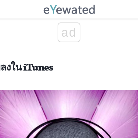
ad
พลงใน iTunes