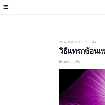
ซอฟต์แวร์และแอป
เฉพาะ Mac
วิธีแทรกซ้อนเ
by มาร์คแฮร์ริส