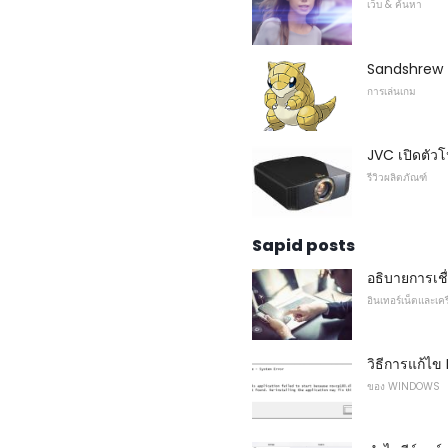
เว็บ & ค้นหา
Sandshrew 
การเล่นเกม
JVC เปิดตัวโ
รีวิวผลิตภัณฑ์
Sapid posts
อธิบายการเชื
อินเทอร์เน็ตและเคร
วิธีการแก้ไ
ของ WINDOWS