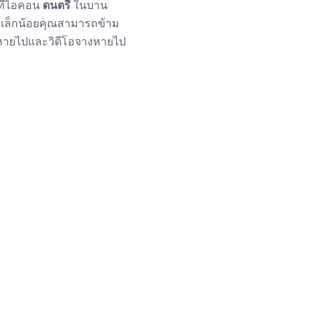
ที่ไอคอน
ดนตรี
ในบาน
ักเล็กน้อยคุณสามารถข้าม
งหายไปและวิดีโอจางหายไป