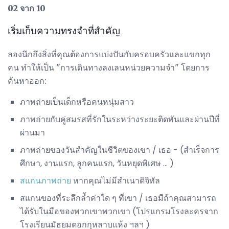
02 จาก 10
เริ่มเก็บความทรงจำที่สำคัญ
ลองนึกถึงสิ่งที่คุณต้องการแบ่งปันกับครอบครัวและแขกทุก
คน ทำให้เป็น "การเดินทางลงเลนหน่วยความจำ" โดยการ
ค้นหาออก:
ภาพถ่ายเป็นเด็กหรือคนหนุ่มสาว
ภาพถ่ายกับคู่สมรสที่รักในระหว่างระยะติดพันและผ่านปีที่
ผ่านมา
ภาพถ่ายของวันสำคัญในชีวิตของเขา / เธอ - (สำเร็จการ
ศึกษา, งานแรก, ลูกคนแรก, วันหยุดพิเศษ ... )
สแกนภาพถ่าย
หากคุณไม่มีสำเนาดิจิทัล
สแกนของที่ระลึกล้ำค่าใด ๆ ที่เขา / เธอมีถ้าคุณสามารถ
ได้รับในมือของพวกเขาพวกเขา (โปรแกรมโรงละครจาก
โรงเรียนมัธยมดอกกุหลาบแห้ง ฯลฯ )