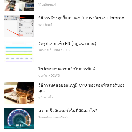
รีวิวผลิตภัณฑ์
วิธีการล้างคุกกี้และแคชในเบราว์เซอร์ Chrome
เบราว์เซอร์
จัดรูปแบบแท็ก HR (กฎแนวนอน)
ออกแบบเว็บไซต์และ DEV
ไซต์ทดสอบความเร็วในการพิมพ์
ของ WINDOWS
วิธีการทดสอบอุณหภูมิ CPU ของคอมพิวเตอร์ของ
คุณ
คู่มือการซื้อ
ความเร็วอินเทอร์เน็ตที่ดีคืออะไร?
อินเทอร์เน็ตและเครือข่าย