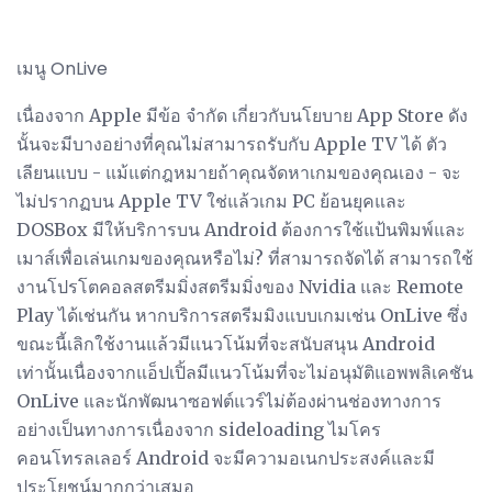
เมนู OnLive
เนื่องจาก Apple มีข้อ จำกัด เกี่ยวกับนโยบาย App Store ดัง
นั้นจะมีบางอย่างที่คุณไม่สามารถรับกับ Apple TV ได้ ตัว
เลียนแบบ - แม้แต่กฎหมายถ้าคุณจัดหาเกมของคุณเอง - จะ
ไม่ปรากฏบน Apple TV ใช่แล้วเกม PC ย้อนยุคและ
DOSBox มีให้บริการบน Android ต้องการใช้แป้นพิมพ์และ
เมาส์เพื่อเล่นเกมของคุณหรือไม่? ที่สามารถจัดได้ สามารถใช้
งานโปรโตคอลสตรีมมิ่งสตรีมมิ่งของ Nvidia และ Remote
Play ได้เช่นกัน หากบริการสตรีมมิงแบบเกมเช่น OnLive ซึ่ง
ขณะนี้เลิกใช้งานแล้วมีแนวโน้มที่จะสนับสนุน Android
เท่านั้นเนื่องจากแอ็ปเปิ้ลมีแนวโน้มที่จะไม่อนุมัติแอพพลิเคชัน
OnLive และนักพัฒนาซอฟต์แวร์ไม่ต้องผ่านช่องทางการ
อย่างเป็นทางการเนื่องจาก sideloading ไมโคร
คอนโทรลเลอร์ Android จะมีความอเนกประสงค์และมี
ประโยชน์มากกว่าเสมอ