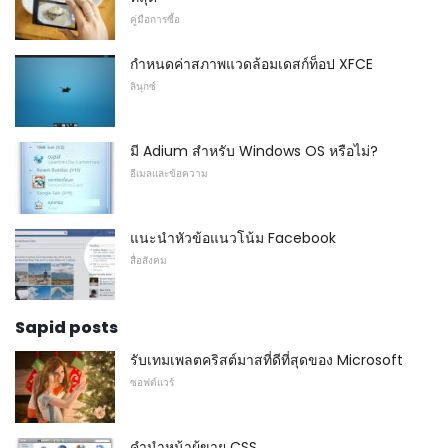
คู่มือการซื้อ
กำหนดค่าสภาพแวดล้อมเดสก์ท็อป XFCE
ลินุกซ์
มี Adium สำหรับ Windows OS หรือไม่?
อีเมลและข้อความ
แนะนำหัวข้อแนวโน้ม Facebook
สื่อสังคม
Sapid posts
รับเทมเพลตคริสต์มาสที่ดีที่สุดของ Microsoft
ซอฟต์แวร์
คำนำหน้าผู้ขาย CSS