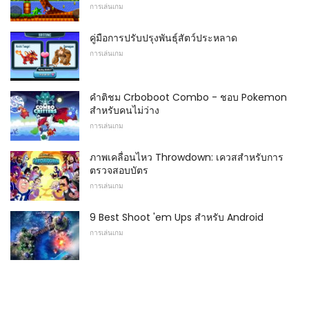
การเล่นเกม
คู่มือการปรับปรุงพันธุ์สัตว์ประหลาด
การเล่นเกม
คำติชม Crboboot Combo - ชอบ Pokemon
สำหรับคนไม่ว่าง
การเล่นเกม
ภาพเคลื่อนไหว Throwdown: เควสสำหรับการ
ตรวจสอบบัตร
การเล่นเกม
9 Best Shoot 'em Ups สำหรับ Android
การเล่นเกม