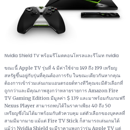
Nvidia Shield TV พร้อมรีโมตคอนโทรลและรีโมท nvidia
ขณะนี้ Apple TV รุ่นที่ 4 มีค่าใช้จ่าย 149 ถึง 199 เหรียญ
สหรัฐขึ้นอยู่กับรุ่นที่คุณต้องการรับ ในขณะเดียวกันหากคุณ
ต้องการเข้าร่วมเล่นเกมแอนดรอยด์ทางทีวีคุณจะมีตัวเลือกที่
ถูกกว่าและมีคุณภาพสูงกว่าหลายรายการ Amazon Fire
TV Gaming Edition มีมูลค่า $ 139 และมาพร้อมกับเกมฟรี
Nexus Player สามารถพบได้ในราคาเพียง 40 ถึง 50
เหรียญซึ่งไม่ได้มาพร้อมกับตัวควบคุม แต่ตัวเลือกของบุคคลที่
สามมีมากมาย แม้แต่ Fire TV Stick ก็สามารถเล่นเกมได้
แม้ว่า Nvidia Shield จะมีราคาแพงกว่ารุ่น Apple TV แต่