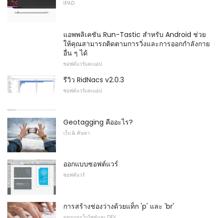
IPAD
แอพพลิเคชัน Run-Tastic สำหรับ Android ช่วย
ให้คุณสามารถติดตามการวิ่งและการออกกำลังกาย
อื่น ๆ ได้
ซอฟต์แวร์และแอป
รีวิว RidNacs v2.0.3
ซอฟต์แวร์และแอป
Geotagging คืออะไร?
เว็บ & ค้นหา
ออกแบบซอฟต์แวร์
ซอฟต์แวร์
การสร้างช่องว่างด้วยแท็ก 'p' และ 'br'
ออกแบบเว็บไซต์และ DEV