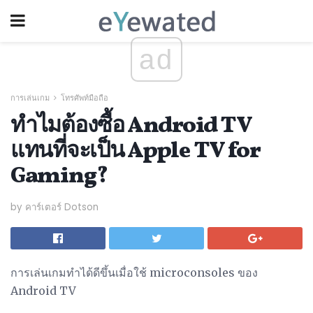
ad
การเล่นเกม
โทรศัพท์มือถือ
ทำไมต้องซื้อ Android TV
แทนที่จะเป็น Apple TV for
Gaming?
by คาร์เตอร์ Dotson
การเล่นเกมทำได้ดีขึ้นเมื่อใช้ microconsoles ของ
Android TV