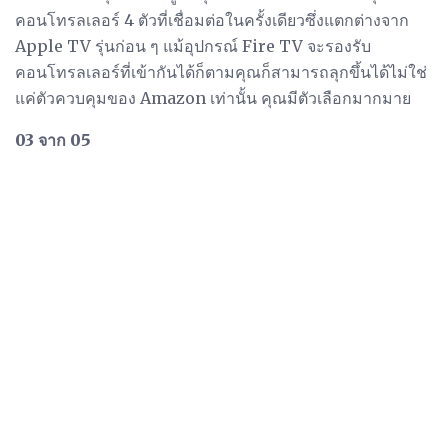
คอนโทรลเลอร์ 4 ตัวที่เชื่อมต่อในครั้งเดียวซึ่งแตกต่างจาก
Apple TV รุ่นก่อน ๆ แม้อุปกรณ์ Fire TV จะรองรับ
คอนโทรลเลอร์ที่เข้ากันได้ก็ตามคุณก็สามารถลุกขึ้นได้ไม่ใช่
แค่ตัวควบคุมของ Amazon เท่านั้น คุณมีตัวเลือกมากมาย
03 จาก 05