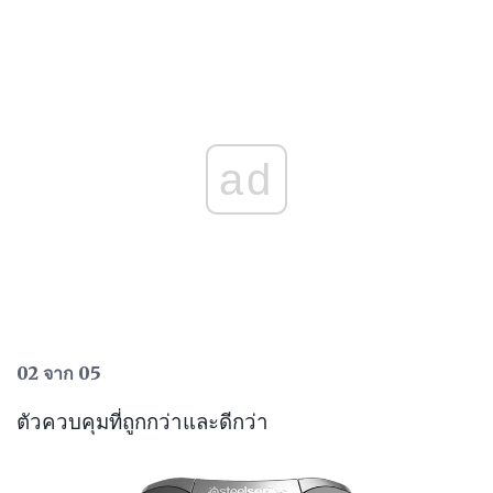
ad
02 จาก 05
ตัวควบคุมที่ถูกกว่าและดีกว่า