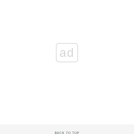
ad
BACK TO TOP