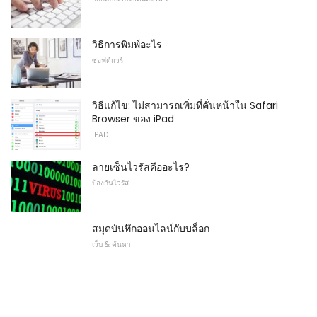
วิธีการพิมพ์อะไร
ซอฟต์แวร์
วิธีแก้ไข: ไม่สามารถเพิ่มที่คั่นหน้าใน Safari
Browser ของ iPad
IPAD
ลายเซ็นไวรัสคืออะไร?
ป้องกันไวรัส
สมุดบันทึกออนไลน์กับบล็อก
เว็บ & ค้นหา