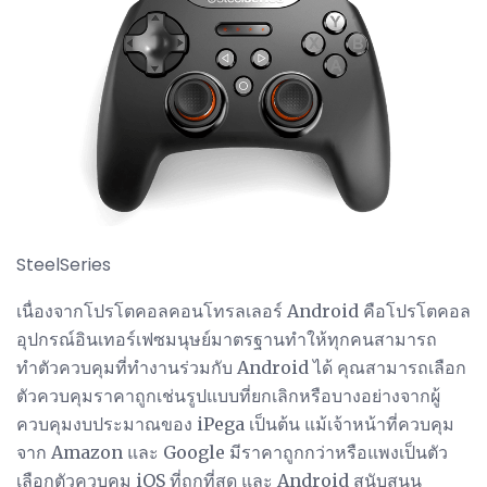
SteelSeries
เนื่องจากโปรโตคอลคอนโทรลเลอร์ Android คือโปรโตคอล
อุปกรณ์อินเทอร์เฟซมนุษย์มาตรฐานทำให้ทุกคนสามารถ
ทำตัวควบคุมที่ทำงานร่วมกับ Android ได้ คุณสามารถเลือก
ตัวควบคุมราคาถูกเช่นรูปแบบที่ยกเลิกหรือบางอย่างจากผู้
ควบคุมงบประมาณของ iPega เป็นต้น แม้เจ้าหน้าที่ควบคุม
จาก Amazon และ Google มีราคาถูกกว่าหรือแพงเป็นตัว
เลือกตัวควบคุม iOS ที่ถูกที่สุด และ Android สนับสนุน