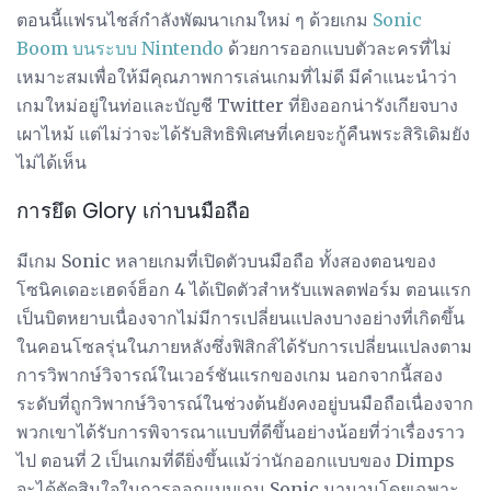
ตอนนี้แฟรนไชส์กำลังพัฒนาเกมใหม่ ๆ ด้วยเกม
Sonic
Boom บนระบบ Nintendo
ด้วยการออกแบบตัวละครที่ไม่
เหมาะสมเพื่อให้มีคุณภาพการเล่นเกมที่ไม่ดี มีคำแนะนำว่า
เกมใหม่อยู่ในท่อและบัญชี Twitter ที่ยิงออกน่ารังเกียจบาง
เผาไหม้ แต่ไม่ว่าจะได้รับสิทธิพิเศษที่เคยจะกู้คืนพระสิริเดิมยัง
ไม่ได้เห็น
การยึด Glory เก่าบนมือถือ
มีเกม Sonic หลายเกมที่เปิดตัวบนมือถือ ทั้งสองตอนของ
โซนิคเดอะเฮดจ์ฮ็อก 4 ได้เปิดตัวสำหรับแพลตฟอร์ม ตอนแรก
เป็นบิตหยาบเนื่องจากไม่มีการเปลี่ยนแปลงบางอย่างที่เกิดขึ้น
ในคอนโซลรุ่นในภายหลังซึ่งฟิสิกส์ได้รับการเปลี่ยนแปลงตาม
การวิพากษ์วิจารณ์ในเวอร์ชันแรกของเกม นอกจากนี้สอง
ระดับที่ถูกวิพากษ์วิจารณ์ในช่วงต้นยังคงอยู่บนมือถือเนื่องจาก
พวกเขาได้รับการพิจารณาแบบที่ดีขึ้นอย่างน้อยที่ว่าเรื่องราว
ไป ตอนที่ 2 เป็นเกมที่ดียิ่งขึ้นแม้ว่านักออกแบบของ Dimps
จะได้ตัดสินใจในการออกแบบเกม Sonic มานานโดยเฉพาะ