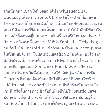
จากนั้นก็น่าแปลกใจที่ Sega ได้ทำ Whitehead และ
Thomley เพื่อสร้าง Sonic CD สำหรับโทรศัพท์มือถือคอน
โซลและเดสก์ท็อป และมันก็กลายเป็นฉบับที่ชัดเจนของเกมใน
ขณะที่ตัวละครที่ยังไม่เคยเห็นมาจนกระทั่งได้รับสิทธิพิเศษใน
ภายหลังทั้งเพลงญี่ปุ่นและซาวด์แทร็คอเมริกันของสเปนเซอร์
นีลเซ่น หลังจากนั้นพวกเขาก็ได้นำ Sonic the Hedgehog
รุ่นเดิมไปใช้ Android แนะนำตัวละครใหม่และการหมุนสาด
ให้เป็นแบบดั้งเดิม โซนิคเดอะเฮดจ์ฮ็อก 2 ไม่ได้เพิ่มอะไรมาก
นักซึ่งยังไม่มีการเพิ่มตั้งแต่ Knuckles ไปจนถึงโซนิค 2 ผ่าน
ทางตลับกุญแจของ Sonic และ Knuckles หางมีความ
สามารถในการบินซึ่งไม่สามารถใช้ได้กับผู้เล่นในเวอร์ชัน
Genesis สิ่งที่ถูกเพิ่มเข้ามาคือไข่อีสเตอร์ที่น่าสนใจจริงๆ:
Hidden Palace Zone ซึ่งเป็นเกมเบต้าที่สร้างขึ้นเฉพาะใน
เกมนี้เสร็จสิ้นด้วยทางเข้าลับที่เพิ่มเข้าไปใน Mystic Cave
Zone บางทีจุดประสงค์ที่แท้จริงของ Palace ที่ซ่อนอยู่ใน
Sonic 2 ก็หายไปในบางจุด แต่ก็ยังคงปฏิเสธไม่ได้ว่าจะเล่น