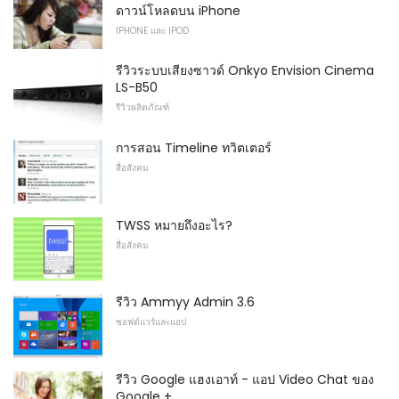
ดาวน์โหลดบน iPhone
IPHONE และ IPOD
รีวิวระบบเสียงซาวด์ Onkyo Envision Cinema
LS-B50
รีวิวผลิตภัณฑ์
การสอน Timeline ทวิตเตอร์
สื่อสังคม
TWSS หมายถึงอะไร?
สื่อสังคม
รีวิว Ammyy Admin 3.6
ซอฟต์แวร์และแอป
รีวิว Google แฮงเอาท์ - แอป Video Chat ของ
Google +