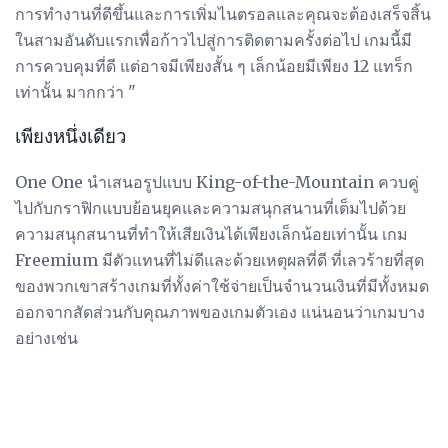
การทำงานที่ดีขึ้นและการเพิ่มไนตรอลและคุณจะต้องเสร็จสิ้น
ในสามอันดับแรกเพื่อก้าวไปสู่การติดตามครั้งต่อไป เกมนี้มี
การควบคุมที่ดี แต่อาจมีเพียงสั้น ๆ เล็กน้อยมีเพียง 12 แทร็ก
เท่านั้น มากกว่า "
เพียงหนึ่งเดียว
One One นำเสนอรูปแบบ King-of-the-Mountain ควบคู่
ไปกับกราฟิกแบบย้อนยุคและความสนุกสนานที่เต็มไปด้วย
ความสนุกสนานที่ทำให้เสียเงินได้เพียงเล็กน้อยเท่านั้น เกม
Freemium มีตัวแทนที่ไม่ดีและด้วยเหตุผลที่ดี ที่เลวร้ายที่สุด
ของพวกเขาสร้างเกมที่ทั้งค่าใช้จ่ายเป็นจำนวนเงินที่มีทั้งหมด
ออกจากสัดส่วนกับคุณภาพของเกมตัวเอง แน่นอนว่าเกมบาง
อย่างเช่น