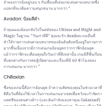
จำลองการนั่งอยู่รอบ ๆ กับเพื่อนที่เล่นเกมเล่นตามบทบาทซึ่ง
แปลกที่จะเพิ่มความสนุกสนาน มากกว่า "
Avadon: ป้อมสีดำ
ถ้าคุณมองย้อนกลับไปในสมัยของ Ultima and Might and
Magic ในฐานะ "วันเก่าที่ดี" คุณจะรัก Avadon เกมอื่นที่
ทำให้รายการเล่นตามบทบาทของฉันอันดับหนึ่งอยู่ในรายการ
มากขึ้นเนื่องจากมีการเล่นเกมย้อนยุคกว่ากราฟิกย้อนยุค
แม้ว่ากราฟิกจะเตือนคุณถึงวันเก่าที่ดีเหล่านั้น เกมมีสี่ชั้นเรียน
ที่แตกต่างกันการต่อสู้เปิดตามและเรื่องที่มี 40 ชั่วโมงของ
การเล่นเกม มากกว่า "
Chillaxian
ชื่อของเกมนี้คือการย้อนยุค ถ้าความคิดของคุณในช่วงเวลาที่
ดีคือวันที่ต้องใช้เวลาในการเล่นเกมอาเขตเพื่อหวังจะกำจัดกา
แลคซีของคนต่างด้าว (และฉันกำลังมองหาคุณ Galaxian!)