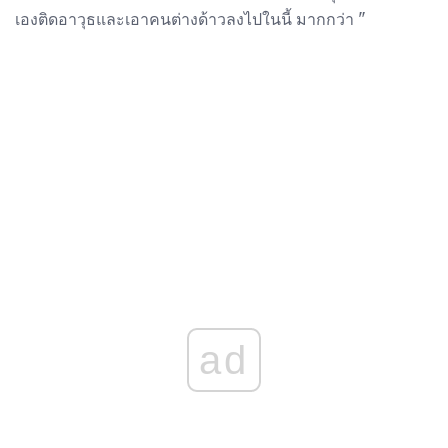
เองติดอาวุธและเอาคนต่างด้าวลงไปในนี้ มากกว่า "
ad