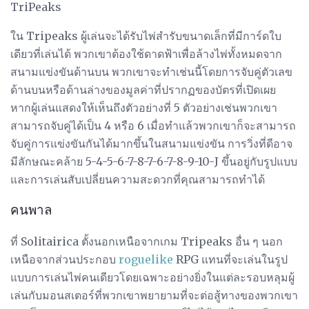
TriPeaks
ใน Tripeaks ผู้เล่นจะได้รับไพ่สำรับขนาดเล็กที่มีการ์ดใบ
เดียวที่เล่นได้ พวกเขาต้องใช้ดาดฟ้าเพื่อล้างไพ่ทั้งหมดจาก
สนามแข่งขันด้านบน พวกเขาจะทำเช่นนี้โดยการจับคู่ตัวเลข
ด้านบนหรือด้านล่างของมูลค่าที่ปรากฏของบัตรที่เปิดเผย
หากผู้เล่นแสดงให้เห็นถึงตัวอย่างที่ 5 ตัวอย่างเช่นพวกเขา
สามารถจับคู่ได้เป็น 4 หรือ 6 เมื่อทำแล้วพวกเขาก็จะสามารถ
จับคู่การแข่งขันกันได้มากขึ้นในสนามแข่งขัน การวิ่งที่ดีอาจ
มีลักษณะคล้าย 5-4-5-6-7-8-7-6-7-8-9-10-J ขึ้นอยู่กับรูปแบบ
และการเล่นสับเปลี่ยนความสะดวกที่คุณสามารถทำได้
คนพาล
ที่ Solitairica ตั้งนอกเหนือจากเกม Tripeaks อื่น ๆ นอก
เหนือจากส่วนประกอบ
roguelike
RPG แทนที่จะเล่นในรูป
แบบการเล่นไพ่คนเดียวโดยเฉพาะอย่างยิ่งในแต่ละรอบหลุมผู้
เล่นกับมอนสเตอร์ที่พวกเขาพยายามที่จะต่อสู้ทางของพวกเขา