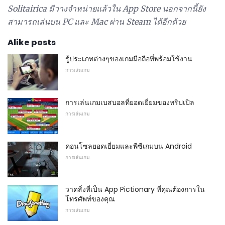
Solitairica มีวางจำหน่ายแล้วใน App Store
นอกจากนี้ยัง
สามารถเล่นบน PC และ Mac ผ่าน Steam ได้อีกด้วย
Alike posts
รู้ประเภทต่างๆของเกมมือถือที่พร้อมใช้งาน
การเล่นเกม
การเล่นเกมเบสบอลที่ยอดเยี่ยมของทริปเปิล
การเล่นเกม
คอนโซลยอดเยี่ยมและพีซีเกมบน Android
การเล่นเกม
วาดสิ่งที่เป็น App Pictionary ที่คุณต้องการใน
โทรศัพท์ของคุณ
การเล่นเกม