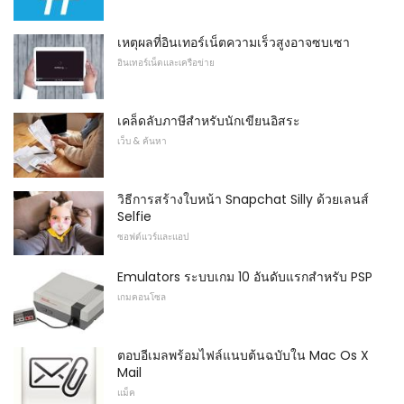
เหตุผลที่อินเทอร์เน็ตความเร็วสูงอาจซบเซา
อินเทอร์เน็ตและเครือข่าย
เคล็ดลับภาษีสำหรับนักเขียนอิสระ
เว็บ & ค้นหา
วิธีการสร้างใบหน้า Snapchat Silly ด้วยเลนส์
Selfie
ซอฟต์แวร์และแอป
Emulators ระบบเกม 10 อันดับแรกสำหรับ PSP
เกมคอนโซล
ตอบอีเมลพร้อมไฟล์แนบต้นฉบับใน Mac Os X
Mail
แม็ค