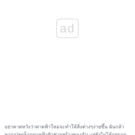
ad
อย่าคาดหวังว่าดาดฟ้าใหม่จะทำให้สิ่งต่างๆง่ายขึ้น ฉันกล้า
หาญปลดล็อกดาดฟ้าตัวช่วยสร้างของฉัน แต่ยังไม่ได้อยู่รอด