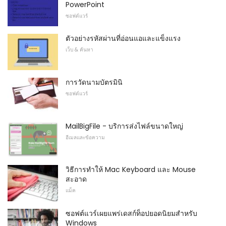
PowerPoint
ซอฟต์แวร์
ตัวอย่างรหัสผ่านที่อ่อนแอและแข็งแรง
เว็บ & ค้นหา
การวัดนามบัตรมินิ
ซอฟต์แวร์
MailBigFile - บริการส่งไฟล์ขนาดใหญ่
อีเมลและข้อความ
วิธีการทำให้ Mac Keyboard และ Mouse
สะอาด
แม็ค
ซอฟต์แวร์เผยแพร่เดสก์ท็อปยอดนิยมสำหรับ
Windows