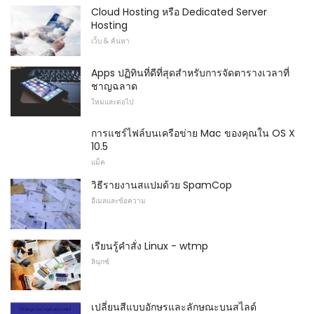
Cloud Hosting หรือ Dedicated Server
Hosting
เว็บ & ค้นหา
Apps ปฏิทินที่ดีที่สุดสำหรับการจัดตารางเวลาที่
ชาญฉลาด
ใหม่และต่อไป
การแชร์ไฟล์บนเครือข่าย Mac ของคุณใน OS X
10.5
แม็ค
วิธีรายงานสแปมด้วย SpamCop
อีเมลและข้อความ
เรียนรู้คำสั่ง Linux - wtmp
ลินุกซ์
เปลี่ยนสีแบบอักษรและลักษณะบนสไลด์