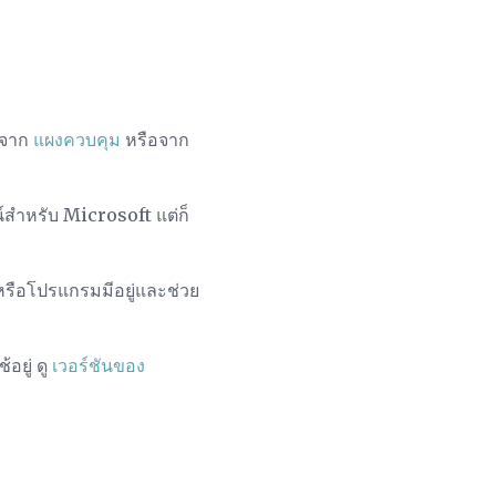
้จาก
แผงควบคุม
หรือจาก
์สำหรับ Microsoft แต่ก็
รหรือโปรแกรมมีอยู่และช่วย
อยู่ ดู
เวอร์ชันของ