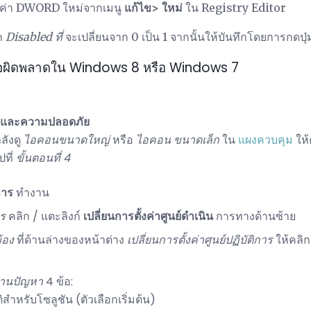
ค่า DWORD ใหม่จากเมนู
แก้ไข> ใหม่
ใน Registry Editor
่า
Disabled ที่
จะเปลี่ยนจาก 0 เป็น 1 จากนั้นให้บันทึกโดยการกดปุ
้อผิดพลาดใน Windows 8 หรือ Windows 7
และความปลอดภัย
ังดู
ไอคอนขนาดใหญ่
หรือ
ไอคอน
ขนาดเล็ก
ใน
แผงควบคุม
ให้
ที่
ขั้นตอนที่ 4
การ
ทำงาน
าร
คลิก / แตะลิงก์
เปลี่ยนการตั้งค่าศูนย์ดำเนิน
การทางด้านซ้าย
ข้อง
ที่ด้านล่างของหน้าต่าง
เปลี่ยนการตั้งค่าศูนย์ปฏิบัติการ
ให้คลิก
งานปัญหา
4 ข้อ:
ำหรับโซลูชัน (ตัวเลือกเริ่มต้น)