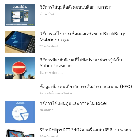
วิธีการใส่ปุ่มสื่อสังคมบนบล็อก Tumblr
เว็บ & ค้นหา
วิธีการแก้ไขการเชื่อมต่อเครือข่าย BlackBerry
Mobile ของคุณ
รีวิวผลิตภัณฑ์
วิธีการป้องกันอีเมลที่ไม่พึงประสงค์จากผู้ส่งใน
Yahoo! จดหมาย
อีเมลและข้อความ
ข้อมูลเบื้องต้นเกี่ยวกับการสื่อสารภาคสนาม (NFC)
อินเทอร์เน็ตและเครือข่าย
วิธีการใช้แผนภูมิและกราฟใน Excel
ซอฟต์แวร์
รีวิว: Philips PET7402A เครื่องเล่นดีวีดีแบบพกพา
รีวิวผลิตภัณฑ์