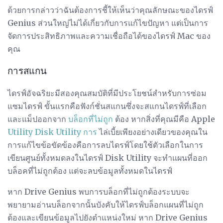
ด้วยการกล่าวว่าฉันต้องการชี้ให้เห็นว่าคุณลักษณะของไดรฟ์
Genius ส่วนใหญ่ไม่ได้เกี่ยวกับการแก้ไขปัญหา แต่เป็นการ
จัดการประสิทธิภาพและความเชื่อถือได้ของไดรฟ์ Mac ของ
คุณ
การสแกน
ไดรฟ์อัจฉริยะมีสองคุณสมบัติที่มีประโยชน์สำหรับการซ่อม
แซมไดรฟ์ ขั้นแรกคือฟังก์ชั่นสแกนซึ่งจะสแกนไดรฟ์ที่เลือก
และแม็ปออกจาก
บล็อกที่ไม่ถูก
ต้อง หากสิ่งที่คุณมีคือ Apple
Utility Disk Utility การ
ไล่เบี้ยเพียงอย่างเดียวของคุณใน
การแก้ไขข้อขัดข้องคือการลบไดรฟ์โดยใช้ตัวเลือกในการ
เขียนศูนย์ทั้งหมดลงในไดรฟ์ Disk Utility จะทำแผนที่ออก
บล็อคที่ไม่ถูกต้อง แต่จะลบข้อมูลทั้งหมดในไดรฟ์
หาก Drive Genius พบการบล็อกที่ไม่ถูกต้องระบบจะ
พยายามอ่านบล็อกจากนั้นบังคับให้ไดรฟ์บล็อกแผนที่ไม่ถูก
ต้องและเขียนข้อมูลไปยังตำแหน่งใหม่ หาก Drive Genius