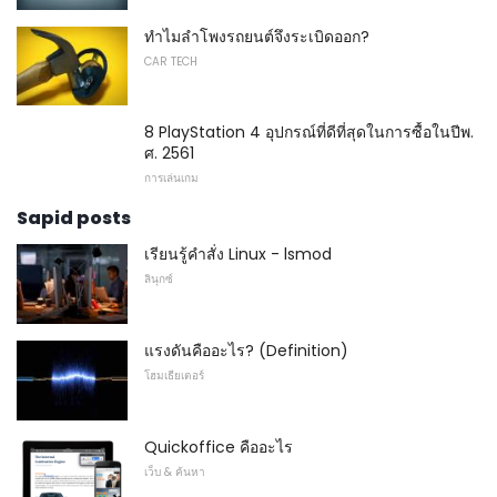
ทำไมลำโพงรถยนต์จึงระเบิดออก?
CAR TECH
8 PlayStation 4 อุปกรณ์ที่ดีที่สุดในการซื้อในปีพ.
ศ. 2561
การเล่นเกม
Sapid posts
เรียนรู้คำสั่ง Linux - lsmod
ลินุกซ์
แรงดันคืออะไร? (Definition)
โฮมเธียเตอร์
Quickoffice คืออะไร
เว็บ & ค้นหา