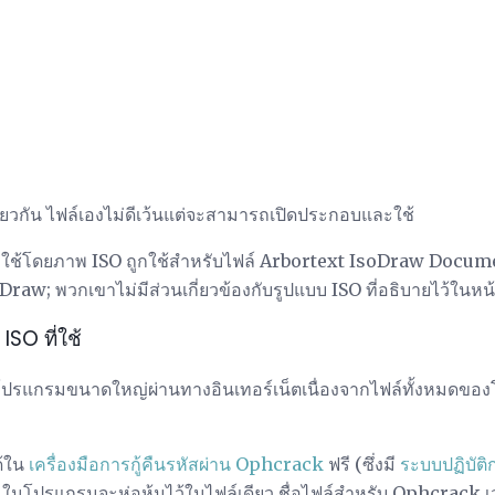
ยวกัน ไฟล์เองไม่ดีเว้นแต่จะสามารถเปิดประกอบและใช้
ที่ใช้โดยภาพ ISO ถูกใช้สำหรับไฟล์ Arbortext IsoDraw Documen
aw; พวกเขาไม่มีส่วนเกี่ยวข้องกับรูปแบบ ISO ที่อธิบายไว้ในหน้า
ISO ที่ใช้
ายโปรแกรมขนาดใหญ่ผ่านทางอินเทอร์เน็ตเนื่องจากไฟล์ทั้งหมดข
ด้ใน
เครื่องมือการกู้คืนรหัสผ่าน Ophcrack
ฟรี (ซึ่งมี
ระบบปฏิบัติ
ึ้นในโปรแกรมจะห่อหุ้มไว้ในไฟล์เดียว ชื่อไฟล์สำหรับ Ophcrack เวอ