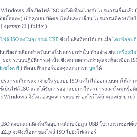
 Windows เพื่อเปิดไฟล์ ISO แต่ได้เชื่อมโยงกับโปรแกรมอื่นแล้ว 
ดับเบิ้ลแตะ) เปิดคุณสมบัติของไฟล์และเปลี่ยน โปรแกรมที่ควรเปิดไ
\ system32 \
folder)
นไฟล์ ISO ลงในอุปกรณ์ USB
ซึ่งเป็นสิ่งที่พบได้บ่อยเมื่อ
ไดรฟ์ออปติ
็นเพียงตัวเลือกสำหรับบางโปรแกรมเท่านั้น ตัวอย่างเช่น
เครื่องมื
ะ
นอก
ระบบปฏิบัติการเท่านั้น ซึ่งหมายความว่าคุณจะต้องเขียน I
ลชไดรฟ์
) ที่คอมพิวเตอร์ของคุณสามารถ
บูต
ได้
ปรแกรมมีการแจกจ่ายในรูปแบบ ISO แต่ไม่ได้ออกแบบมาให้สามารถ
ช้เป็นไฟล์ ISO และได้รับการออกแบบมาให้สามารถเผาไหม้หรือติดตั้
ง Windows จึงไม่ต้องบูตจากระบบ ทำอะไรก็ได้ถ้าคุณพยายาม)
 ISO ลงบนแผ่นดิสก์หรืออุปกรณ์เก็บข้อมูล USB โปรแกรมซอฟต์แวร์
Zip จะดึงเนื้อหาของไฟล์ ISO ไปยังโฟลเดอร์