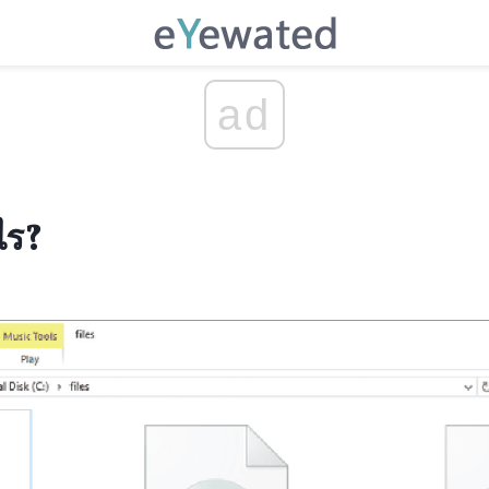
ad
ไร?