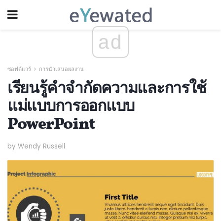
ad
ซอฟต์แวร์
การนำเสนอผลงาน
เรียนรู้คำจำกัดความและการใช้
แม่แบบการออกแบบ
PowerPoint
by Wendy Russell