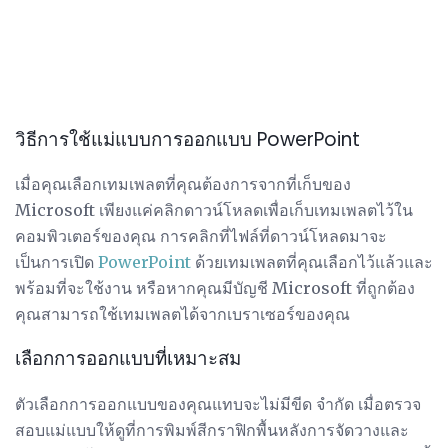
วิธีการใช้แม่แบบการออกแบบ PowerPoint
เมื่อคุณเลือกเทมเพลตที่คุณต้องการจากที่เก็บของ
Microsoft เพียงแค่คลิกดาวน์โหลดเพื่อเก็บเทมเพลตไว้ใน
คอมพิวเตอร์ของคุณ การคลิกที่ไฟล์ที่ดาวน์โหลดมาจะ
เป็นการเปิด
PowerPoint
ด้วยเทมเพลตที่คุณเลือกไว้แล้วและ
พร้อมที่จะใช้งาน หรือหากคุณมีบัญชี Microsoft ที่ถูกต้อง
คุณสามารถใช้เทมเพลตได้จากเบราเซอร์ของคุณ
เลือกการออกแบบที่เหมาะสม
ตัวเลือกการออกแบบของคุณแทบจะไม่มีขีด จำกัด เมื่อตรวจ
สอบแม่แบบให้ดูที่การพิมพ์สีกราฟิกพื้นหลังการจัดวางและ