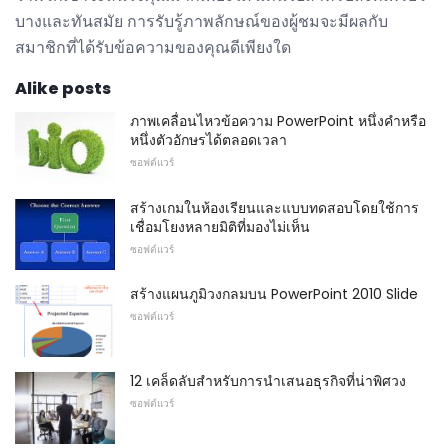
บางและทันสมัย การรับรู้ภาพลักษณ์ของผู้ชมจะมีผลกับ
สมาชิกที่ได้รับข้อความของคุณดีเพียงใด
Alike posts
ภาพเคลื่อนไหวข้อความ PowerPoint หนึ่งคำหรือ
หนึ่งตัวอักษรได้ตลอดเวลา
ซอฟต์แวร์
สร้างเกมในห้องเรียนและแบบทดสอบโดยใช้การ
เชื่อมโยงหลายมิติที่มองไม่เห็น
ซอฟต์แวร์
สร้างแผนภูมิวงกลมบน PowerPoint 2010 Slide
ซอฟต์แวร์
12 เคล็ดลับสำหรับการนำเสนอธุรกิจที่น่าพิศวง
ซอฟต์แวร์