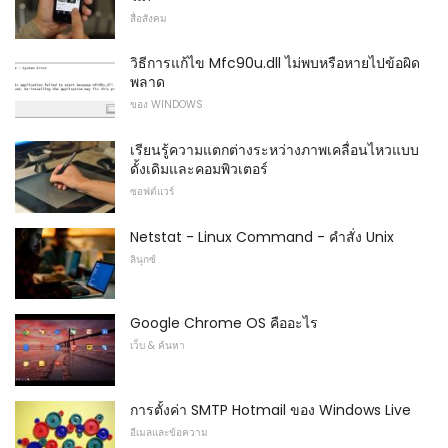
สื่อสังคม
วิธีการแก้ไข Mfc90u.dll ไม่พบหรือหายไปข้อผิด
พลาด
ของ WINDOWS
เรียนรู้ความแตกต่างระหว่างภาพเคลื่อนไหวแบบ
ดั้งเดิมและคอมพิวเตอร์
ซอฟต์แวร์
Netstat - Linux Command - คำสั่ง Unix
ลินุกซ์
Google Chrome OS คืออะไร
เว็บ & ค้นหา
การตั้งค่า SMTP Hotmail ของ Windows Live
อีเมลและข้อความ