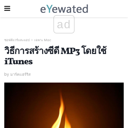
ad
ซอฟต์แวร์และแอป
เฉพาะ Mac
วิธีการสร้างซีดี MP3 โดยใช้
iTunes
by มาร์คแฮร์ริส