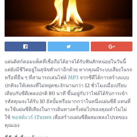
แผ่นดิสก์คอมแพ็คที่เชื่อถือได้อาจได้รับฟันสักหน่อยในวันนี้
แต่ยังมีชีวิตอยู่ในสุนัขตัวเก่าอีกด้วย หากคุณมีระบบเสียงในรถ
หรือที่อื่น ๆ ที่สามารถเล่นไฟล์
MP3
จากซีดีได้การสร้างแบบ
ปกติจะให้เพลงที่ไม่หยุดชะงักนานกว่า 12 ชั่วโมงเมื่อเปรียบ
เทียบกับซีดีเพลงปกติ 80 นาที ขึ้นอยู่กับว่าไฟล์ได้รับการเข้า
รหัสคุณจะได้รับ 10 อัลบั้มหรือมากกว่าในหนึ่งแผ่นซีดี แทนที่
จะใช้แผ่นซีดีเสียงในการเดินทางครั้งต่อไปของคุณทำไมไม่
ใช้
ซอฟต์แวร์ iTunes
เพื่อสร้างแผ่นซีดีผสมเพลงโปรดของ
คุณเอง