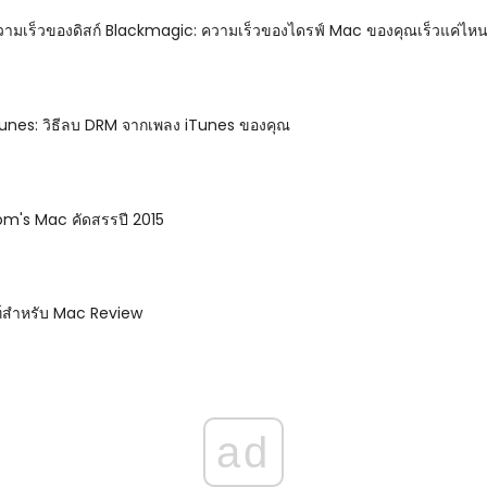
มเร็วของดิสก์ Blackmagic: ความเร็วของไดรฟ์ Mac ของคุณเร็วแค่ไห
nes: วิธีลบ DRM จากเพลง iTunes ของคุณ
om's Mac คัดสรรปี 2015
์สำหรับ Mac Review
ad