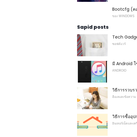
Bootcfg (คอ
ของ WINDOWS
Sapid posts
Tech Gadget
ซอฟต์แวร์
มี Android ใ
ANDROID
วิธีการรวบร
อีเมลและข้อความ
วิธีการซื้ออ
อินเทอร์เน็ตและเคร