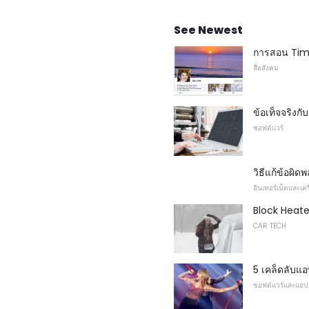
See Newest
การสอน Tim
สื่อสังคม
ข้อเท็จจริง
ซอฟต์แวร์
วิธีแก้ข้อผิด
อินเทอร์เน็ตและเคร
Block Heater
CAR TECH
5 เคล็ดลับแ
ซอฟต์แวร์และแอป