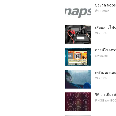
ประวัติ Naps
เว็บ & ค้นหา
เสียบสายไฟขอ
CAR TECH
ดาวน์โหลดร
การเล่นเกม
เครื่องทดแท
CAR TECH
วิธีการเพิ่ม
IPHONE และ IPO