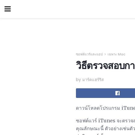
ซอฟต์แวร์และแอป
เฉพาะ Mac
วิธีตรวจสอบกา
by มาร์คแฮร์ริส
ดาวน์โหลดโปรแกรม iTunes 
ซอฟต์แวร์ iTunes จะตรวจสอ
คุณลักษณะนี้ ตัวอย่างเช่