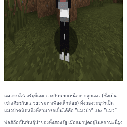
ad
แมวจะมีสองรัฐที่แตกต่างกันนอกเหนือจากลูกแมว (ซึ่งเป็น
เช่นเดียวกับแมวธรรมดาเพียงเล็กน้อย) ทั้งสองระบุว่าเป็น
แมวป่าชนิดหนึ่งที่สามารถเป็นได้คือ "แมวป่า" และ "แมว"
พัลส์ถือเป็นพันธุ์ป่าของทั้งสองรัฐ เมื่อแมวปูดอยู่ในสถานะนี้ฝูง