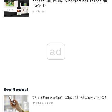
การออกแบบใหม่ของ Minecraft.net ด้วยการเผย
แพร่เบต้า
การเล่นเกม
ad
See Newest
วิธีการรับการแจ้งเตือนอีเมลวีไอพีในจดหมาย iOS
IPHONE และ IPOD