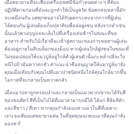
เมื่อพยายามที่จะเชื่องเครื่องเทศมีข้อกำหนดต่าง ๆ ที่ต้อง
ปฏิบัติตามก่อนที่มันจะถูกทำให้เป็นงูสวัด ข้อตกลงเหล่านี้มัก
จะเหมือนกัน แต่ทุกคนอาจได้รับผลกระทบจากการที่ผู้เล่น
โต้ตอบกัน ผู้เล่นต้องเก็บปลาดิบเพื่อล่อฝูงชน หลังจากทำเช่น
นั้นแล้วพวงกุญแจจะเล็งไปที่เครื่องเล่นช้าๆในขณะที่ขอ
อาหาร สำหรับไม้เรียวที่จะเข้าสู่สถานะของการขอทานผู้เล่น
ต้องอยู่ภายในสิบบล็อกของม็อบ หากผู้เล่นใกล้ฝูงชนในขณะที่
ไม่ยอมปล่อยให้แมวปูล์อยู่ใกล้ตัวผู้เล่นตัวนั้นกะหล่ำปลีจะวิ่ง
หนีไปถ้ามันหวาดกลัว คำแนะนำคืออนุญาตให้แมวปูล์มายัง
คุณเมื่อเทียบกับคุณไปที่แมวป่าชนิดหนึ่งใกล้คุณใกล้มากขึ้น
โอกาสที่จะกลายเป็นหวาดกลัว
เมื่อแมวปลาถูกครอบงำและกลายเป็นแมวพวกเขาจะได้รับสี
ของขนสัตว์ สีที่เป็นไปได้ที่แมวสามารถมีได้ ได้แก่ สีส้มสีดำ
และสีขาว / สีเทา หากคุณกำลังมองหาแมวในสีที่เฉพาะ
เจาะจงเพียงแค่พยายามต่อ ในที่สุดคุณจะพบแมวที่คุณกำลัง
มองหา!