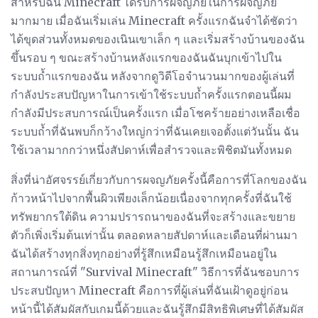
สำหรับฉัน Minecraft ได้รับการผจญภัยในการผจญภัย
มากมาย เมื่อฉันเริ่มเล่น Minecraft ครั้งแรกฉันจำได้ชัดว่า
ได้ขุดส่วนทั้งหมดของเนินเขาเล็ก ๆ และเริ่มสร้างบ้านของฉัน
ขึ้นรอบ ๆ ขณะสร้างบ้านหลังแรกของฉันฉันบุกเข้าไปใน
ระบบถ้ำแรกของฉัน หลังจากดูวิดีโอจำนวนมากของผู้เล่นที่
กำลังประสบปัญหาในการเข้าใช้ระบบถ้ำครั้งแรกตอนนี้ผม
กำลังมีประสบการณ์เป็นครั้งแรก เมื่อโชคร้ายอย่างเหลือเชื่อ
ระบบถ้ำที่ฉันพบก็กว้างใหญ่กว่าที่ฉันเคยเจอตั้งแต่วันนั้น ฉัน
ใช้เวลามากกว่าหนึ่งสัปดาห์เพื่อสำรวจและพิชิตมันทั้งหมด
สิ่งที่น่าอัศจรรย์เกี่ยวกับการผจญภัยครั้งนี้คือการที่โลกของฉัน
ก้าวหน้าไปจากพื้นผิวเพียงเล็กน้อยเนื่องจากทุกครั้งที่ฉันใช้
ทรัพยากรใต้ดิน ความปรารถนาของฉันที่จะสร้างและขยาย
ตัวก็เพิ่งเริ่มต้นเท่านั้น ตลอดหลายสัปดาห์และเดือนที่ผ่านมา
ฉันได้สร้างทุกสิ่งทุกอย่างที่รู้สึกเหมือนรู้สึกเหมือนอยู่ใน
สถานการณ์ที่ "Survival Minecraft" วิธีการที่ฉันชอบการ
ประสบปัญหา Minecraft คือการที่ผู้เล่นที่ฉันเฝ้าดูอยู่ก่อน
หน้านี้ได้สัมผัสกับเกมนี้ด้วยและฉันรู้สึกมีสิทธิพิเศษที่ได้สัมผัส