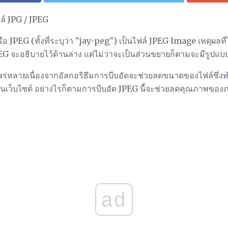
ล์ JPG / JPEG
อ JPEG (ทั้งที่ระบุว่า "jay-peg") เป็นไฟล์ JPEG Image เหตุผลท
pEG จะอธิบายไว้ด้านล่าง แต่ไม่ว่าจะเป็นส่วนขยายก็ตามจะมีรูปแบ
แพร่หลายเนื่องจากอัลกอริธึมการบีบอัดจะช่วยลดขนาดของไฟล์ซึ่
ว็บไซต์ อย่างไรก็ตามการบีบอัด JPEG นี้จะช่วยลดคุณภาพของภา
ad