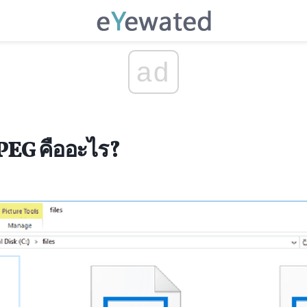
ad
JPEG คืออะไร?