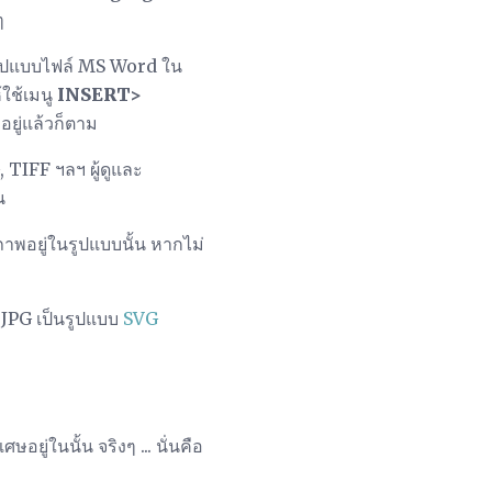
ๆ
รูปแบบไฟล์ MS Word ใน
้ใช้เมนู
INSERT>
ยู่แล้วก็ตาม
 TIFF ฯลฯ ผู้ดูและ
น
าพอยู่ในรูปแบบนั้น หากไม่
 JPG เป็นรูปแบบ
SVG
ศษอยู่ในนั้น จริงๆ ... นั่นคือ