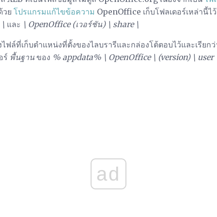
ด้วย
โปรแกรมแก้ไขข้อความ
OpenOffice เก็บโฟลเดอร์เหล่านี้ไว
 \
และ
\ OpenOffice (เวอร์ชัน) \ share \
ไฟล์ที่เก็บตำแหน่งที่ตั้งของไลบรารีและกล่องโต้ตอบไว้และเรียกว
อร์
พื้นฐาน
ของ
% appdata% \ OpenOffice \ (version) \ user 
ad