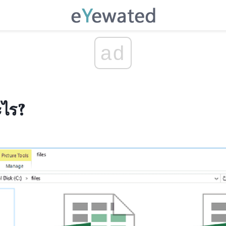
ad
ะไร?