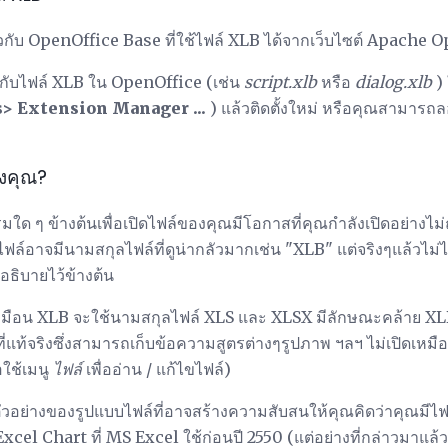
่ยวกับ OpenOffice Base ที่ใช้ไฟล์ XLB ได้จากเว็บไซต์ Apache 
ยวกับไฟล์ XLB ใน OpenOffice (เช่น
script.xlb
หรือ
dialog.xlb
) 
> Extension Manager ...
) แล้วติดตั้งใหม่ หรือคุณสามารถลอง
องคุณ?
ด ๆ ข้างต้นเพื่อเปิดไฟล์ของคุณมีโอกาสที่คุณกำลังเปิดอย่างไม่ถ
ไฟล์อาจมีนามสกุลไฟล์ที่ดูน่ากลัวมากเช่น "XLB" แต่จริงๆแล้วไม
่อธิบายไว้ข้างต้น
ูเหมือน XLB จะใช้นามสกุลไฟล์ XLS และ XLSX มีลักษณะคล้าย XLB
ี่แท้จริงซึ่งสามารถเก็บข้อความสูตรต่างๆรูปภาพ ฯลฯ ไม่เปิดเหมื
อใช้เมนู
ไฟล์
เพื่ออ่าน / แก้ไขไฟล์)
ัวอย่างของรูปแบบไฟล์ที่อาจสร้างความสับสนให้คุณคิดว่าคุณมีไฟ
xcel Chart ที่ MS Excel ใช้ก่อนปี 2550 (แต่อย่างที่กล่าวมาแล้ว