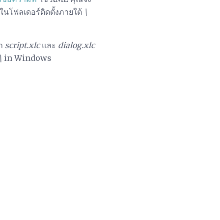
้ในโฟลเดอร์ติดตั้งภายใต้
\
่า
script.xlc
และ
dialog.xlc
\
in Windows