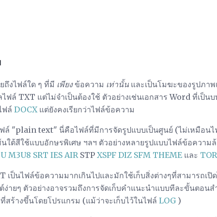
ม
ถึงไฟล์ใด ๆ ที่มี
เพียง
ข้อความ
เท่านั้น
และเป็นโมฆะของรูปภาพแล
ุลไฟล์ TXT แต่ไม่จำเป็นต้องใช้ ตัวอย่างเช่นเอกสาร Word ที่เป็น
ไฟล์
DOCX
แต่ยังคงเรียกว่าไฟล์ข้อความ
์ "plain text" นี่คือไฟล์ที่มีการจัดรูปแบบเป็นศูนย์ (ไม่เหมือนไ
ส้นใต้สีใช้แบบอักษรพิเศษ ฯลฯ ตัวอย่างหลายรูปแบบไฟล์ข้อความล้
3U
M3U8
SRT
IES
AIR
STP
XSPF
DIZ
SFM
THEME
และ
TOR
T เป็นไฟล์ข้อความมากเกินไปและมักใช้เก็บสิ่งต่างๆที่สามารถเป
ต์ง่ายๆ ตัวอย่างอาจรวมถึงการจัดเก็บคำแนะนำแบบทีละขั้นตอนสำ
กที่สร้างขึ้นโดยโปรแกรม (แม้ว่าจะเก็บไว้ในไฟล์
LOG
)