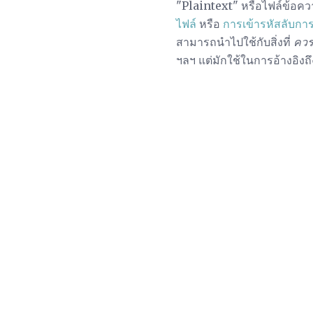
"Plaintext" หรือไฟล์ข้อคว
ไฟล์
หรือ
การเข้ารหัสลับกา
สามารถนำไปใช้กับสิ่งที่
คว
ฯลฯ แต่มักใช้ในการอ้างอิงถ