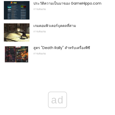
ประวัติความเป็นมาของ GameHippo.com
การเล่นเกม
เกมคอมพิวเตอร์บุคคลที่สาม
การเล่นเกม
สูตร "Death Rally" สำหรับเครื่องพีซี
การเล่นเกม
ad