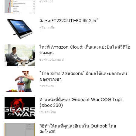
ซอฟต์แวร์
อัสซุส ET2220IUTI-B019K 21.5 "
คู่มือการซื้อ
ไดรฟ์ Amazon Cloud: เก็บและแบ่งปันไฟล์วิดีโอ
ของคุณ
ซอฟต์แวร์และแอป
"The Sims 2 Seasons" น้ำผลไม้และผลกระทบ
ของพวกเขา
การเล่นเกม
ตำแหน่งที่ตั้งของ Gears of War COG Tags
(Xbox 360)
เกมคอนโซล
วิธีทำให้คนที่คุณส่งอีเมลใน Outlook โดย
อัตโนมัติ