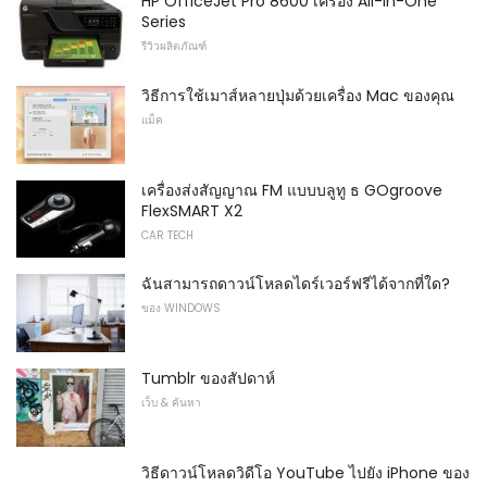
HP OfficeJet Pro 8600 เครื่อง All-in-One
Series
รีวิวผลิตภัณฑ์
วิธีการใช้เมาส์หลายปุ่มด้วยเครื่อง Mac ของคุณ
แม็ค
เครื่องส่งสัญญาณ FM แบบบลูทู ธ GOgroove
FlexSMART X2
CAR TECH
ฉันสามารถดาวน์โหลดไดร์เวอร์ฟรีได้จากที่ใด?
ของ WINDOWS
Tumblr ของสัปดาห์
เว็บ & ค้นหา
วิธีดาวน์โหลดวิดีโอ YouTube ไปยัง iPhone ของ