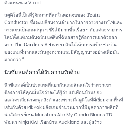
ตัวแทนของ Voxel
สตูดิโอนี้เป็นที่รู้จักมากที่สุดในตอนจบของ Train
Conductor ซึ่งจะเปลี่ยนงานลำบากในการวางรางรถไฟและ
วางแผนเป็นเกมสนุก ๆ ซีรีส์มีมากขึ้นเรื่อย ๆ กับแต่ละรายการ
ใหม่ตั้งแต่เกมต้นฉบับ แต่สิ่งที่ฉันอยากรู้คือการแยกตัวออก
จาก The Gardens Between ฉันได้เห็นการสร้างช่วงต้น
ของเกมที่มากและมันดูงดงามและมีสัญญาบางอย่างเพื่อมัน
มากกว่า "
นิวซีแลนด์ควรได้รับความรักด้วย
นิวซีแลนด์เป็นประเทศที่แยกกันและฉันแน่ใจว่าพวกเขา
ต้องการให้คุณมั่นใจว่าจะได้รู้ว่า แต่เพื่อนบ้านของ
ออสเตรเลียน่าจะพูดถึงตัวเองเพราะมีสตูดิโอที่ดีเยี่ยมจากพื้นที่
เช่นกันด้วย PikPok ผลิตเกมจำนวนมากที่มีมูลค่าการผลิตที่
น่าอัศจรรย์เช่น Monsters Ate My Condo Bloons TD
พัฒนา Ninja Kiwi เรียกบ้าน Auckland และผู้สร้าง