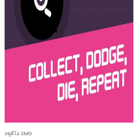
ad
สตูดิโอ SMG