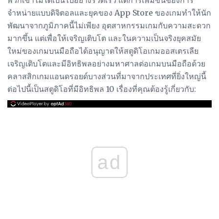
จำหน่ายแบบดิจิตอลและยุคของ App Store ของเกมทำให้นัก
พัฒนาจากภูมิภาคนี้ไม่เพียง อุตสาหกรรมเกมกับความสะดวก
มากขึ้น แต่เพื่อให้เจริญเติบโต และในความเป็นจริงยุคสมัย
ใหม่ของเกมบนมือถือได้อนุญาตให้สตูดิโอเกมออสเตรเลีย
เจริญเติบโตและมีอิทธิพลอย่างมหาศาลต่อเกมบนมือถือด้วย
คลาสสิกเกมแอนดรอยด์บางส่วนที่มาจากประเทศที่ยิ่งใหญ่นี้
ต่อไปนี้เป็นสตูดิโอที่มีอิทธิพล 10 เรื่องที่คุณต้องรู้เกี่ยวกับ:
ad