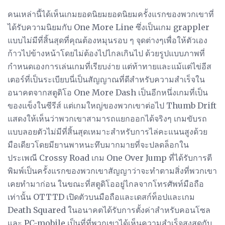
คนเหล่านี้ได้เห็นเกมยอดนิยมยอดนิยมครั้งแรกของพวกเขาที่
ได้รับความนิยมกับ One More Line ซึ่งเป็นเกม grappler
แบบไม่มีที่สิ้นสุดที่คุณต้องหมุนรอบ ๆ จุดต่างๆเพื่อให้ตัวเอง
ก้าวไปข้างหน้าโดยไม่ต้องไปไกลเกินไป ด้วยรูปแบบภาพที่
กำหนดเองการเล่นเกมที่เรียบง่าย แต่ท้าทายและแม้แต่ไข่อีส
เตอร์ที่เป็นระเบียบนี่เป็นสัญญาณที่ดีสำหรับความสำเร็จใน
อนาคตจากสตูดิโอ One More Dash เป็นอีกหนึ่งเกมที่เป็น
ของแข็งในซีรีส์ แต่เกมใหญ่ของพวกเขาต่อไป Thumb Drift
แสดงให้เห็นว่าพวกเขาสามารถแยกออกได้จริงๆ เกมขับรถ
แบบลอยตัวไม่มีที่สิ้นสุดเหมาะสำหรับการไล่คะแนนสูงด้วย
มือเดียวโดยมียานพาหนะทึบมากมายที่จะปลดล็อกใน
ประเพณี Crossy Road เกม One Over Jump ที่ได้รับการตี
พิมพ์เป็นครั้งแรกของพวกเขาสัญญาว่าจะทำตามสิ่งที่พวกเขา
เคยทำมาก่อน ในขณะที่สตูดิโออยู่ไกลจากโทรศัพท์มือถือ
เท่านั้น OTTTD เปิดตัวบนมือถือและเดสก์ท็อปและเกม
Death Squared ในอนาคตได้รับการตั้งค่าสำหรับคอนโซล
และ PC-mobile เป็นที่ที่พวกเขาได้เห็นความสำเร็จสูงสุดกับ