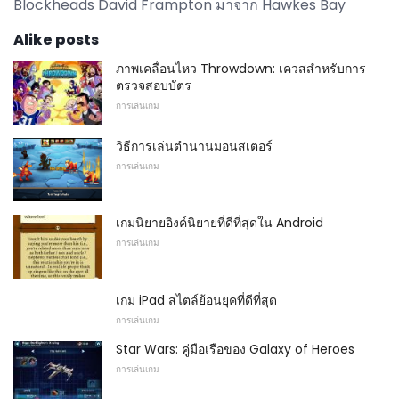
Blockheads David Frampton มาจาก Hawkes Bay
Alike posts
ภาพเคลื่อนไหว Throwdown: เควสสำหรับการ
ตรวจสอบบัตร
การเล่นเกม
วิธีการเล่นตำนานมอนสเตอร์
การเล่นเกม
เกมนิยายอิงค์นิยายที่ดีที่สุดใน Android
การเล่นเกม
เกม iPad สไตล์ย้อนยุคที่ดีที่สุด
การเล่นเกม
Star Wars: คู่มือเรือของ Galaxy of Heroes
การเล่นเกม