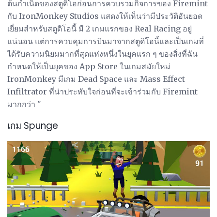
ต้นกำเนิดของสตูดิโอก่อนการควบรวมกิจการของ Firemint
กับ IronMonkey Studios แสดงให้เห็นว่ามีประวัติอันยอด
เยี่ยมสำหรับสตูดิโอนี้ มี 2 ​​เกมแรกของ Real Racing อยู่
แน่นอน แต่การควบคุมการบินมาจากสตูดิโอนี้และเป็นเกมที่
ได้รับความนิยมมากที่สุดแห่งหนึ่งในยุคแรก ๆ ของสิ่งที่ฉัน
กำหนดให้เป็นยุคของ App Store ในเกมสมัยใหม่
IronMonkey มีเกม Dead Space และ Mass Effect
Infiltrator ที่น่าประทับใจก่อนที่จะเข้าร่วมกับ Firemint
มากกว่า "
เกม Spunge