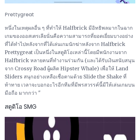
Prettygreat
หนึ่งในเหตุผลอื่น ๆ ที่ทำให้ Halfbrick มีอิทธิพลมากในฉาก
เกมของออสเตรเลียนั่นคือความสามารถที่ยอดเยี่ยมบางอย่าง
ที่ได้ทำไปหลังจากที่ได้เล่นเกมนักฆ่าหลังจาก Halfbrick
Prettygreat เป็นหนึ่งในสตูดิโอเหล่านี้โดยมีพนักงานจาก
Halfbrick หลายคนที่ทำงานร่วมกัน (และได้รับเงินสนับสนุน
จาก Crossy Road ผู้ผลิต Hipster Whale) เพื่อให้ Land
Sliders สนุกอย่างเหลือเชื่อตามด้วย Slide the Shake ที่
ท้าทาย เวลาจะบอกอะไรอีกทีมที่มีพรสวรรค์นี้มีให้เล่นเกมบน
มือถือ มากกว่า "
สตูดิโอ SMG