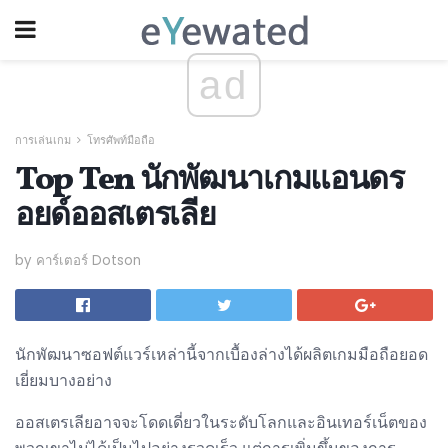
ad
การเล่นเกม
โทรศัพท์มือถือ
Top Ten นักพัฒนาเกมแอนดร
อยด์ออสเตรเลีย
by คาร์เตอร์ Dotson
นักพัฒนาซอฟต์แวร์เหล่านี้จากเบื้องล่างได้ผลิตเกมมือถือยอด
เยี่ยมบางอย่าง
ออสเตรเลียอาจจะโดดเดี่ยวในระดับโลกและอินเทอร์เน็ตของ
พวกเขาไม่ได้เป็นไปอย่างรวดเร็ว แต่การเพิ่มขึ้นของการ