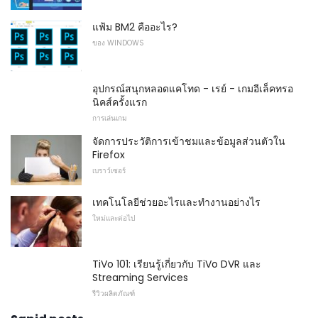
แฟ้ม BM2 คืออะไร?
ของ WINDOWS
อุปกรณ์สนุกหลอดแคโทด - เรย์ - เกมอีเล็คทรอ
นิคส์ครั้งแรก
การเล่นเกม
จัดการประวัติการเข้าชมและข้อมูลส่วนตัวใน
Firefox
เบราว์เซอร์
เทคโนโลยีช่วยอะไรและทำงานอย่างไร
ใหม่และต่อไป
TiVo 101: เรียนรู้เกี่ยวกับ TiVo DVR และ
Streaming Services
รีวิวผลิตภัณฑ์