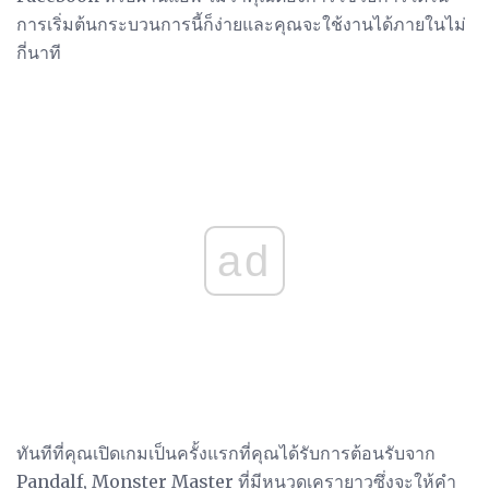
การเริ่มต้นกระบวนการนี้ก็ง่ายและคุณจะใช้งานได้ภายในไม่
กี่นาที
ad
ทันทีที่คุณเปิดเกมเป็นครั้งแรกที่คุณได้รับการต้อนรับจาก
Pandalf, Monster Master ที่มีหนวดเครายาวซึ่งจะให้คำ