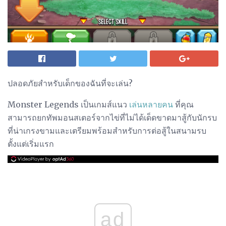
ปลอดภัยสำหรับเด็กของฉันที่จะเล่น?
Monster Legends เป็นเกมส์แนว
เล่นหลายคน
ที่คุณ
สามารถยกทัพมอนสเตอร์จากไข่ที่ไม่ได้เด็ดขาดมาสู้กับนักรบ
ที่น่าเกรงขามและเตรียมพร้อมสำหรับการต่อสู้ในสนามรบ
ตั้งแต่เริ่มแรก
ad