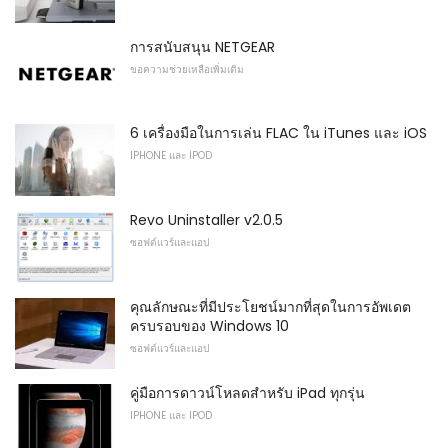
การสนับสนุน NETGEAR
ขอความช่วยเหลือเพิ่มเติม
6 เครื่องมือในการเล่น FLAC ใน iTunes และ iOS
IPHONE และ IPOD
Revo Uninstaller v2.0.5
ซอฟต์แวร์และแอป
คุณลักษณะที่มีประโยชน์มากที่สุดในการอัพเดต
ครบรอบของ Windows 10
ซอฟต์แวร์และแอป
คู่มือการดาวน์โหลดสำหรับ iPad ทุกรุ่น
IPHONE และ IPOD