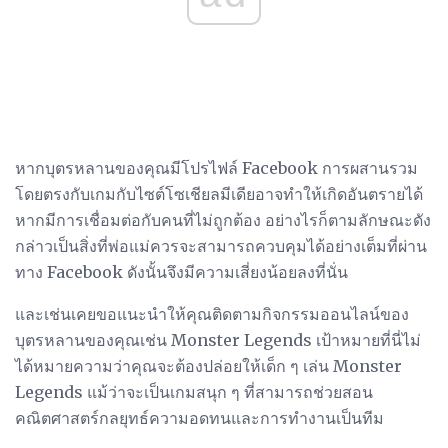
หากบุตรหลานของคุณมีโปรไฟล์ Facebook การผสานรวม
โดยตรงกับเกมกับไซต์โซเชียลมีเดียอาจทำให้เกิดอันตรายได้
หากมีการเชื่อมต่อกับคนที่ไม่ถูกต้อง อย่างไรก็ตามลักษณะดัง
กล่าวเป็นสิ่งที่พ่อแม่ควรจะสามารถควบคุมได้อย่างเต็มที่ผ่าน
ทาง Facebook ดังนั้นจึงมีความเสี่ยงน้อยลงที่นั่น
และเช่นเคยขอแนะนำให้คุณติดตามกิจกรรมออนไลน์ของ
บุตรหลานของคุณเช่น Monster Legends เป้าหมายที่นี่ไม่
ได้หมายความว่าคุณจะต้องปล่อยให้เด็ก ๆ เล่น Monster
Legends แม้ว่าจะเป็นเกมสนุก ๆ ที่สามารถช่วยสอน
คณิตศาสตร์กลยุทธ์ความอดทนและการทำงานเป็นทีม