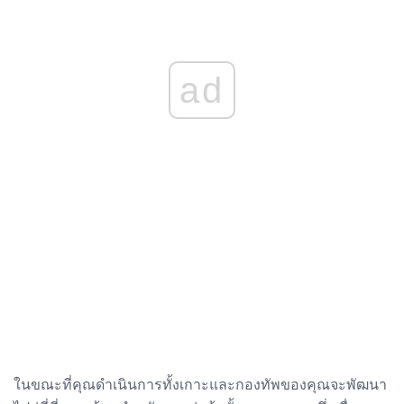
ad
ในขณะที่คุณดำเนินการทั้งเกาะและกองทัพของคุณจะพัฒนา