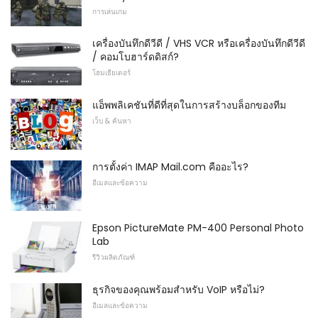
การเล่นเกม
เครื่องบันทึกดีวีดี / VHS VCR หรือเครื่องบันทึกดีวีดี
/ คอมโบฮาร์ดดิสก์?
โฮมเธียเตอร์
แอ็พพลิเคชันที่ดีที่สุดในการสร้างบล็อกของทีม
เว็บ & ค้นหา
การตั้งค่า IMAP Mail.com คืออะไร?
อีเมลและข้อความ
Epson PictureMate PM-400 Personal Photo
Lab
รีวิวผลิตภัณฑ์
ธุรกิจของคุณพร้อมสำหรับ VoIP หรือไม่?
อีเมลและข้อความ