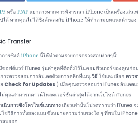
MP3
หรือ
PMP
แยกต่างหากควรพิจารณา iPhone เป็นเครื่องเล่นเ
ปได้ หากคุณไม่ได้ซิงค์เพลงกับ iPhone ให้ทำตามบทแนะนำของ iTu
sic Transfer
ำการซิงค์
iPhone
นี้ให้ทำตามรายการตรวจสอบง่ายๆนี้:
ซอฟต์แวร์ iTunes รุ่นล่าสุดที่ติดตั้งไว้ในคอมพิวเตอร์ของคุณก่อ
มีการตรวจสอบการอัปเดตด้วยการคลิกที่เมนู
วิธี
ใช้และเลือก
ตรวจ
วย
Check for Updates
) เมื่อคุณตรวจสอบว่า iTunes อัปเดตแล
ไม่คุณสามารถดาวน์โหลดเวอร์ชันล่าสุดได้จากเว็บไซต์ iTunes
ำเนินการซิงโครไนซ์แบบทาง
เดียวเท่านั้นโปรดทราบว่า iTunes จ
ม่ใช่วิธีการทั้งสองแบบ ซึ่งหมายความว่าเพลงใด ๆ ที่พบใน iPhone ข
ูกลบออก