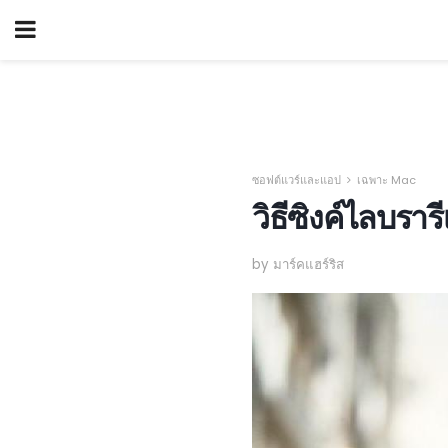
ซอฟต์แวร์และแอป
เฉพาะ Mac
วิธีซิงค์ไลบรา
by มาร์คแฮร์ริส