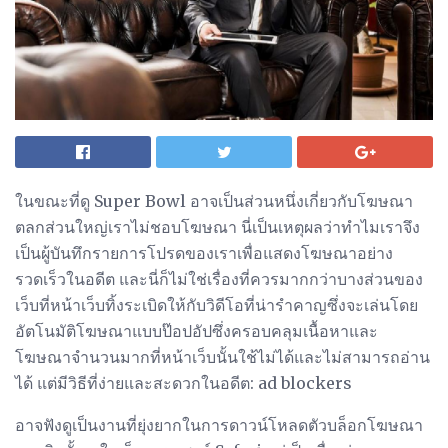
ในขณะที่ดู Super Bowl อาจเป็นส่วนหนึ่งเกี่ยวกับโฆษณา
ตลกส่วนใหญ่เราไม่ชอบโฆษณา นี่เป็นเหตุผลว่าทำไมเราจึง
เป็นผู้บันทึกรายการโปรดของเราเพื่อแสดงโฆษณาอย่าง
รวดเร็วในอดีต และนี่ก็ไม่ใช่เรื่องที่ควรมากกว่าบางส่วนของ
เว็บที่หน้าเว็บทิ้งระเบิดให้กับวิดีโอที่น่ารำคาญซึ่งจะเล่นโดย
อัตโนมัติโฆษณาแบบป๊อปอัปซึ่งครอบคลุมเนื้อหาและ
โฆษณาจำนวนมากที่หน้าเว็บนั้นใช้ไม่ได้และไม่สามารถอ่าน
ได้ แต่มีวิธีที่ง่ายและสะดวกในอดีต: ad blockers
อาจฟังดูเป็นงานที่ยุ่งยากในการดาวน์โหลดตัวบล็อกโฆษณา