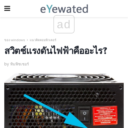
ad
ของ windows
แนวคิดคอมพิวเตอร์
สวิตช์แรงดันไฟฟ้าคืออะไร?
by ทิมฟิชเชอร์