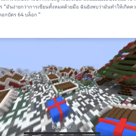
างไร "มันง่ายกว่าการเขียนทั้งหมดด้วยมือ ฉันยังพบว่ามันทำให้เกิ
รตอกบัตร 64 บล็อก "