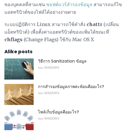
ของบุคคลที่สามเช่น
ซอฟต์แวร์สำรองข้อมูล
สามารถแก้ไข
แอตทริบิวต์ของไฟล์ได้อย่างง่ายดาย
ระบบปฏิบัติการ Linux สามารถใช้คำสั่ง
chattr
(เปลี่ยน
แอ็ตทริบิวต์) เพื่อตั้งค่าแอตทริบิวต์ของแฟ้มได้ขณะที่
chflags
(Change Flags) ใช้กับ Mac OS X
Alike posts
วิธีการ Sanitization ข้อมูล
ของ WINDOWS
การสำรองข้อมูลภาพสะท้อนคืออะไร?
ของ WINDOWS
ไฟล์เก็บข้อมูลคืออะไร?
ของ WINDOWS