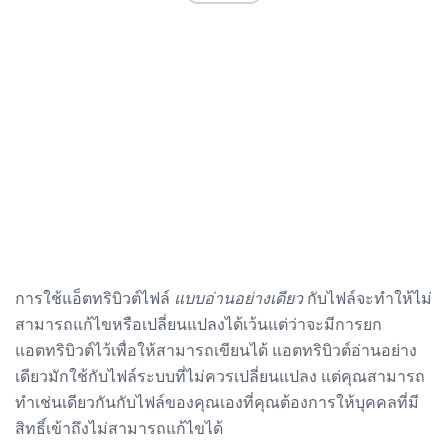
การใช้แอ็ตทริบิวต์ไฟล์
แบบอ่านอย่างเดียว
กับไฟล์จะทำให้ไม่
สามารถแก้ไขหรือเปลี่ยนแปลงได้เว้นแต่ว่าจะมีการยก
แอตทริบิวต์ไว้เพื่อให้สามารถเขียนได้ แอตทริบิวต์อ่านอย่าง
เดียวมักใช้กับไฟล์ระบบที่ไม่ควรเปลี่ยนแปลง แต่คุณสามารถ
ทำเช่นเดียวกันกับไฟล์ของคุณเองที่คุณต้องการให้บุคคลที่มี
สิทธิ์เข้าถึงไม่สามารถแก้ไขได้