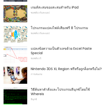
เกมส์สะสมของสะสมสำหรับ iPad
ซอฟต์แวร์และแอป
โปรแกรมแปลงไฟล์เสียงฟรี 8 โปรแกรม
ซอฟต์แวร์และแอป
แปลงข้อความเป็นตัวเลขด้วย Excel Paste
Special
ซอฟต์แวร์
Nintendo 3DS XL Region ฟรีหรือถูกล็อกหรือไม่?
การเล่นเกม
วิธีค้นหาคำสั่งและโปรแกรมลีนุกซ์โดยใช้
Whereis
ลินุกซ์