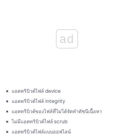
ad
แอตทริบิวต์ไฟล์ device
แอตทริบิวต์ไฟล์ Integrity
แอตทริบิวต์ของไฟล์ที่ไม่ได้จัดทำดัชนีเนื้อหา
ไม่มีแอตทริบิวต์ไฟล์ scrub
แอตทริบิวต์ไฟล์แบบออฟไลน์