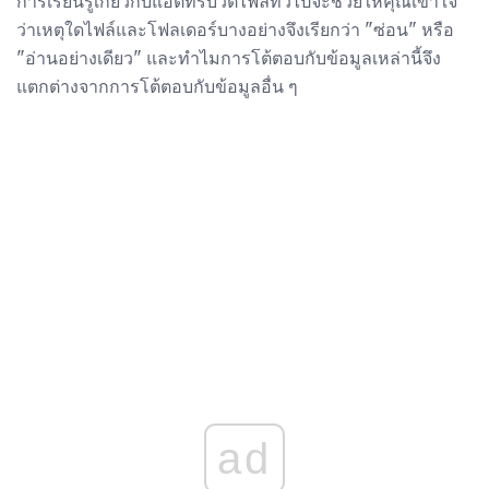
การเรียนรู้เกี่ยวกับแอตทริบิวต์ไฟล์ทั่วไปจะช่วยให้คุณเข้าใจ
ว่าเหตุใดไฟล์และโฟลเดอร์บางอย่างจึงเรียกว่า "ซ่อน" หรือ
"อ่านอย่างเดียว" และทำไมการโต้ตอบกับข้อมูลเหล่านี้จึง
แตกต่างจากการโต้ตอบกับข้อมูลอื่น ๆ
ad