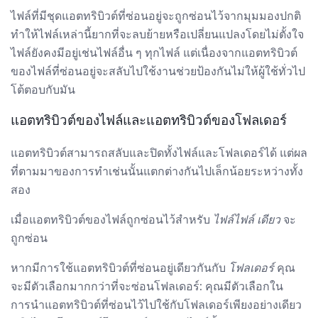
ไฟล์ที่มีชุดแอตทริบิวต์ที่ซ่อนอยู่จะถูกซ่อนไว้จากมุมมองปกติ
ทำให้ไฟล์เหล่านี้ยากที่จะลบย้ายหรือเปลี่ยนแปลงโดยไม่ตั้งใจ
ไฟล์ยังคงมีอยู่เช่นไฟล์อื่น ๆ ทุกไฟล์ แต่เนื่องจากแอตทริบิวต์
ของไฟล์ที่ซ่อนอยู่จะสลับไปใช้งานช่วยป้องกันไม่ให้ผู้ใช้ทั่วไป
โต้ตอบกับมัน
แอตทริบิวต์ของไฟล์และแอตทริบิวต์ของโฟลเดอร์
แอตทริบิวต์สามารถสลับและปิดทั้งไฟล์และโฟลเดอร์ได้ แต่ผล
ที่ตามมาของการทำเช่นนั้นแตกต่างกันไปเล็กน้อยระหว่างทั้ง
สอง
เมื่อแอตทริบิวต์ของไฟล์ถูกซ่อนไว้สำหรับ
ไฟล์ไฟล์
เดียว
จะ
ถูกซ่อน
หากมีการใช้แอตทริบิวต์ที่ซ่อนอยู่เดียวกันกับ
โฟลเดอร์
คุณ
จะมีตัวเลือกมากกว่าที่จะซ่อนโฟลเดอร์: คุณมีตัวเลือกใน
การนำแอตทริบิวต์ที่ซ่อนไว้ไปใช้กับโฟลเดอร์เพียงอย่างเดียว