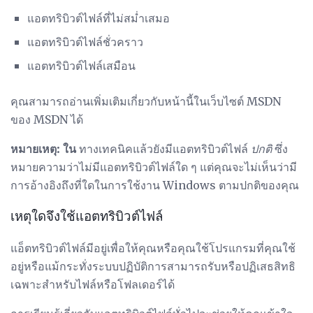
แอตทริบิวต์ไฟล์ที่ไม่สม่ำเสมอ
แอตทริบิวต์ไฟล์ชั่วคราว
แอตทริบิวต์ไฟล์เสมือน
คุณสามารถอ่านเพิ่มเติมเกี่ยวกับหน้านี้ในเว็บไซต์ MSDN
ของ MSDN ได้
หมายเหตุ: ใน
ทางเทคนิคแล้วยังมีแอตทริบิวต์ไฟล์
ปกติ
ซึ่ง
หมายความว่าไม่มีแอตทริบิวต์ไฟล์ใด ๆ แต่คุณจะไม่เห็นว่ามี
การอ้างอิงถึงที่ใดในการใช้งาน Windows ตามปกติของคุณ
เหตุใดจึงใช้แอตทริบิวต์ไฟล์
แอ็ตทริบิวต์ไฟล์มีอยู่เพื่อให้คุณหรือคุณใช้โปรแกรมที่คุณใช้
อยู่หรือแม้กระทั่งระบบปฏิบัติการสามารถรับหรือปฏิเสธสิทธิ
เฉพาะสำหรับไฟล์หรือโฟลเดอร์ได้