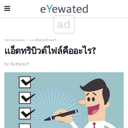
ad
ของ windows
แนวคิดคอมพิวเตอร์
แอ็ตทริบิวต์ไฟล์คืออะไร?
by ทิมฟิชเชอร์