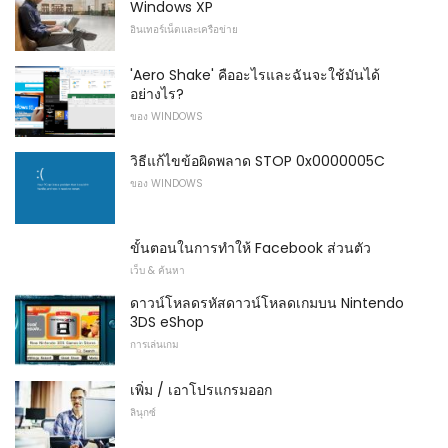
Windows XP
อินเทอร์เน็ตและเครือข่าย
'Aero Shake' คืออะไรและฉันจะใช้มันได้
อย่างไร?
ของ WINDOWS
วิธีแก้ไขข้อผิดพลาด STOP 0x0000005C
ของ WINDOWS
ขั้นตอนในการทำให้ Facebook ส่วนตัว
เว็บ & ค้นหา
ดาวน์โหลดรหัสดาวน์โหลดเกมบน Nintendo
3DS eShop
การเล่นเกม
เพิ่ม / เอาโปรแกรมออก
ลินุกซ์