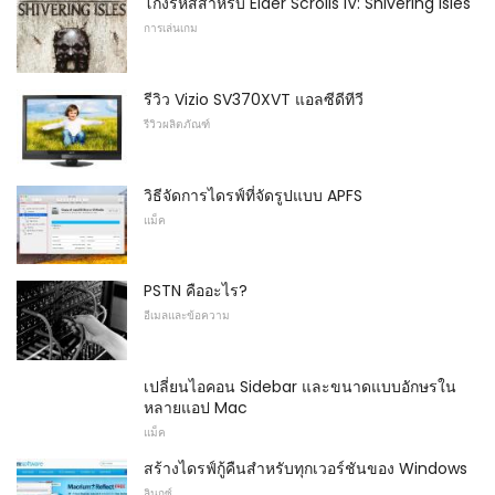
โกงรหัสสำหรับ Elder Scrolls IV: Shivering Isles
การเล่นเกม
รีวิว Vizio SV370XVT แอลซีดีทีวี
รีวิวผลิตภัณฑ์
วิธีจัดการไดรฟ์ที่จัดรูปแบบ APFS
แม็ค
PSTN คืออะไร?
อีเมลและข้อความ
เปลี่ยนไอคอน Sidebar และขนาดแบบอักษรใน
หลายแอป Mac
แม็ค
สร้างไดรฟ์กู้คืนสำหรับทุกเวอร์ชันของ Windows
ลินุกซ์