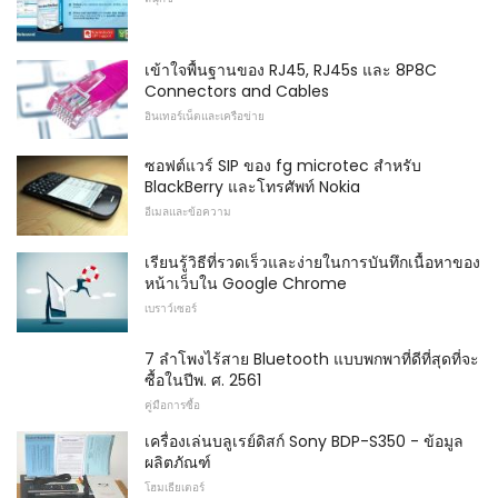
เข้าใจพื้นฐานของ RJ45, RJ45s และ 8P8C
Connectors and Cables
อินเทอร์เน็ตและเครือข่าย
ซอฟต์แวร์ SIP ของ fg microtec สำหรับ
BlackBerry และโทรศัพท์ Nokia
อีเมลและข้อความ
เรียนรู้วิธีที่รวดเร็วและง่ายในการบันทึกเนื้อหาของ
หน้าเว็บใน Google Chrome
เบราว์เซอร์
7 ลำโพงไร้สาย Bluetooth แบบพกพาที่ดีที่สุดที่จะ
ซื้อในปีพ. ศ. 2561
คู่มือการซื้อ
เครื่องเล่นบลูเรย์ดิสก์ Sony BDP-S350 - ข้อมูล
ผลิตภัณฑ์
โฮมเธียเตอร์