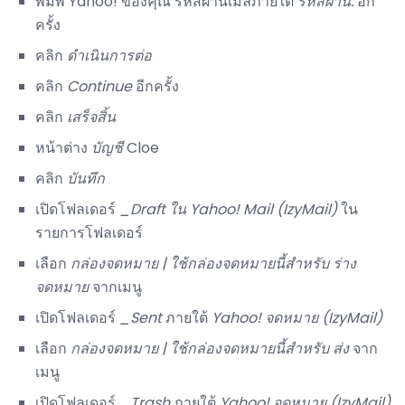
พิมพ์ Yahoo! ของคุณ รหัสผ่านเมลภายใต้
รหัสผ่าน:
อีก
ครั้ง
คลิก
ดำเนินการต่อ
คลิก
Continue
อีกครั้ง
คลิก
เสร็จสิ้น
หน้าต่าง
บัญชี
Cloe
คลิก
บันทึก
เปิดโฟลเดอร์
_Draft ใน
Yahoo!
Mail (IzyMail)
ใน
รายการโฟลเดอร์
เลือก
กล่องจดหมาย |
ใช้กล่องจดหมายนี้สำหรับ
ร่าง
จดหมาย
จากเมนู
เปิดโฟลเดอร์
_Sent
ภายใต้
Yahoo!
จดหมาย (IzyMail)
เลือก
กล่องจดหมาย |
ใช้กล่องจดหมายนี้สำหรับ
ส่ง
จาก
เมนู
เปิดโฟลเดอร์
_Trash
ภายใต้
Yahoo!
จดหมาย (IzyMail)