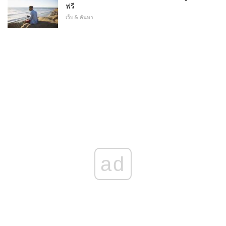
ฟรี
เว็บ & ค้นหา
ad