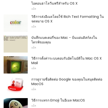
ไอคอนฮาโลวีนฟรีสำหรับ OS X
แม็ค
วิธีการส่งอีเมลโดยใช้ Rich Text Formatting ใน
จดหมาย OS X
แม็ค
บันทึกแบตเตอรี่ของ Mac - ปั่นแผ่นดิสก์ลงใน
ไดรฟ์ของคุณ
แม็ค
วิธีการตั้งค่าระบบตอบรับอัตโนมัติใน Mac OS X
Mail
แม็ค
การดูรายชื่อติดต่อ Google ของคุณในสมุดติดต่อ
MacOS
แม็ค
วิธีการแทรก Emoji ในอีเมล MacOS
แม็ค