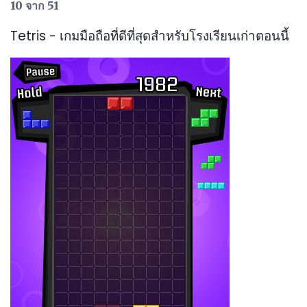
10 จาก 51
Tetris - เกมมือถือที่ดีที่สุดสำหรับโรงเรียนเก่าตอนนี้