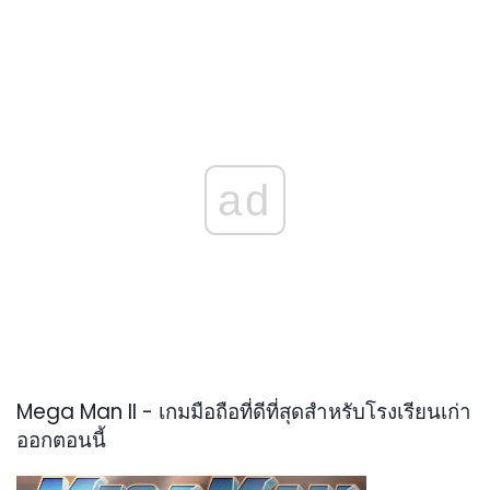
ad
Mega Man II - เกมมือถือที่ดีที่สุดสำหรับโรงเรียนเก่า
ออกตอนนี้