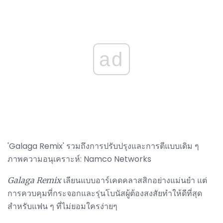
ad
'Galaga Remix' รวมถึงการปรับปรุงและการตีแบบเดิม ๆ
ภาพความอนุเคราะห์: Namco Networks
Galaga Remix
เลียนแบบอาร์เคดคลาสสิกอย่างแม่นยำ แต่
การควบคุมที่กระจอกและรุ่นโบนัสผู้ต้องสงสัยทำให้ดีที่สุด
สำหรับแฟน ๆ ที่ไม่ยอมใครง่ายๆ