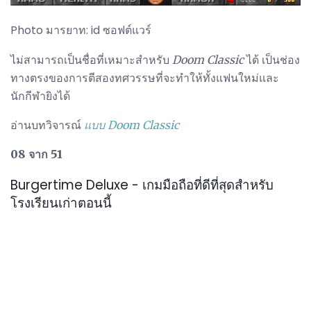
Photo มารยาท: id ซอฟต์แวร์
ไม่สามารถเป็นชื่อที่เหมาะสำหรับ
Doom Classic
ได้ เป็นช่อง
ทางตรงของการตีสองทศวรรษที่จะทำให้ทั้งแฟนใหม่และ
นักกีฬายิงได้
อ่านบทวิจารณ์
แบบ Doom Classic
08 จาก 51
Burgertime Deluxe - เกมมือถือที่ดีที่สุดสำหรับ
โรงเรียนเก่าตอนนี้