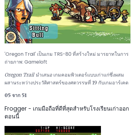
'Oregon Trail' เป็นเกม TRS-80 ที่สร้างใหม่ มารยาทในการ
ถ่ายภาพ: Gameloft
Oregon Trail นำเสนอ
เกมคอมพิวเตอร์แบบเก่าแก่ซึ่งผสม
ผสานระหว่างประวัติศาสตร์ของศตวรรษที่ 19 กับเกมอาร์เคด
05 จาก 51
Frogger - เกมมือถือที่ดีที่สุดสำหรับโรงเรียนเก่าออก
ตอนนี้