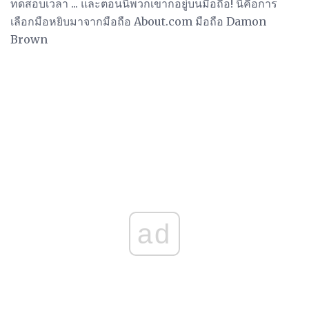
ทดสอบเวลา ... และตอนนี้พวกเขาก็อยู่บนมือถือ! นี่คือการ
เลือกมือหยิบมาจากมือถือ About.com มือถือ Damon
Brown
ad