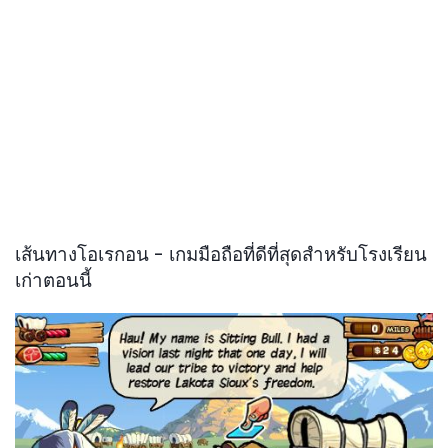
เส้นทางโอเรกอน - เกมมือถือที่ดีที่สุดสำหรับโรงเรียน
เก่าตอนนี้