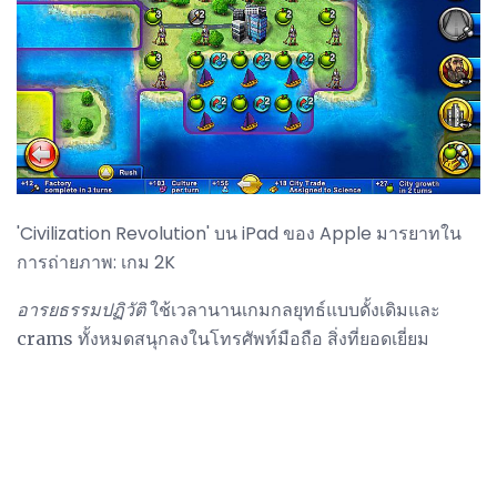
'Civilization Revolution' บน iPad ของ Apple มารยาทใน
การถ่ายภาพ: เกม 2K
อารยธรรมปฏิวัติ
ใช้เวลานานเกมกลยุทธ์แบบดั้งเดิมและ
crams ทั้งหมดสนุกลงในโทรศัพท์มือถือ สิ่งที่ยอดเยี่ยม