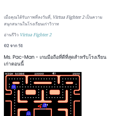
เมื่อคุณได้รับภาพที่ลงวันที่,
Virtua Fighter 2
เป็นความ
สนุกสนานในโรงเรียนเก่าวิวาท
อ่านรีวิว
Virtua Fighter 2
02 จาก 51
Ms. Pac-Man - เกมมือถือที่ดีที่สุดสำหรับโรงเรียน
เก่าตอนนี้