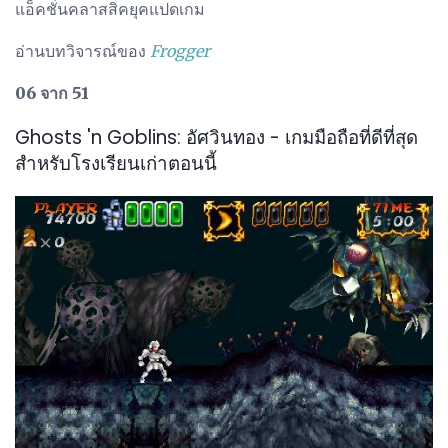
แอ็คชั่นคลาสสิคยุคแปดเกม
อ่านบทวิจารณ์ของ
Frogger
06 จาก 51
Ghosts 'n Goblins: อัศวินทอง - เกมมือถือที่ดีที่สุด
สำหรับโรงเรียนเก่าตอนนี้