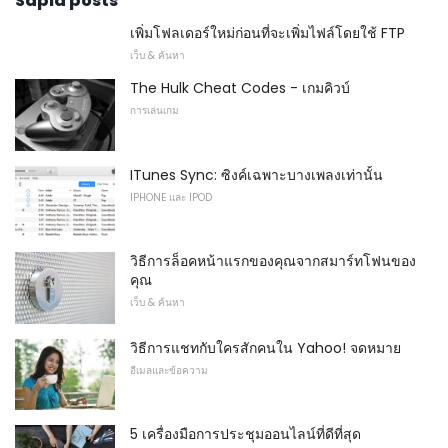
Sapid posts
เพิ่มโฟลเดอร์ใหม่ก่อนที่จะเพิ่มไฟล์โดยใช้ FTP
เว็บ & ค้นหา
The Hulk Cheat Codes - เกมคิวบ์
การเล่นเกม
ITunes Sync: ซิงค์เฉพาะบางเพลงเท่านั้น
IPHONE และ IPOD
วิธีการล็อคหน้าแรกของคุณจากสมาร์ทโฟนของ
คุณ
เว็บ & ค้นหา
วิธีการแชทกับใครสักคนใน Yahoo! จดหมาย
อีเมลและข้อความ
5 เครื่องมือการประชุมออนไลน์ที่ดีที่สุด