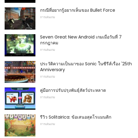
กรณีที่อยากรู้อยากเห็นของ Bullet Force
การเล่นเกม
Seven Great New Android เกมเมื่อวันที่ 7
กรกฎาคม
การเล่นเกม
ประวัติความเป็นมาของ Sonic ในซีรีส์เรื่อง '25th
Anniversary
การเล่นเกม
คู่มือการปรับปรุงพันธุ์สัตว์ประหลาด
การเล่นเกม
รีวิว Solitairica: ข้อเสนอสุดโรแมนติก
การเล่นเกม