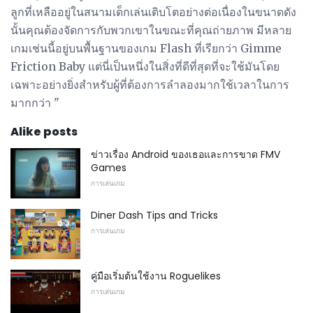
ลูกที่เหลืออยู่ในสนามเด็กเล่นเติบโตอย่างต่อเนื่องในขนาดดัง
นั้นคุณต้องจัดการกับพวกเขาในขณะที่คุณถ่ายภาพ มีหลาย
เกมเช่นนี้อยู่บนพื้นฐานของเกม Flash ที่เรียกว่า Gimme
Friction Baby แต่นี่เป็นหนึ่งในสิ่งที่ดีที่สุดที่จะใช้มันโดย
เฉพาะอย่างยิ่งสำหรับผู้ที่ต้องการลำลองมากใช้เวลาในการ
มากกว่า "
Alike posts
ข่าวเรื่อง Android ของเธอและการขาด FMV
Games
การเล่นเกม
Diner Dash Tips and Tricks
การเล่นเกม
คู่มือเริ่มต้นใช้งาน Roguelikes
การเล่นเกม