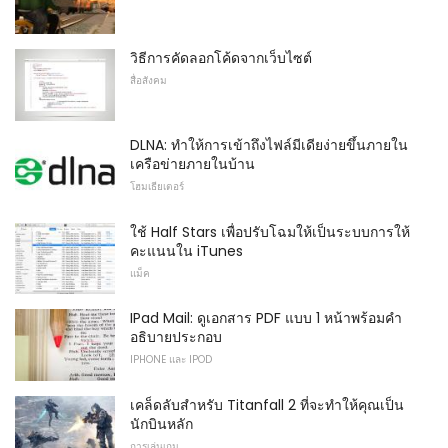
วิธีการคัดลอกโค้ดจากเว็บไซต์
สื่อสังคม
DLNA: ทำให้การเข้าถึงไฟล์มีเดียง่ายขึ้นภายใน
เครือข่ายภายในบ้าน
โฮมเธียเตอร์
ใช้ Half Stars เพื่อปรับโฉมให้เป็นระบบการให้
คะแนนใน iTunes
แม็ค
IPad Mail: ดูเอกสาร PDF แบบ 1 หน้าพร้อมคำ
อธิบายประกอบ
IPHONE และ IPOD
เคล็ดลับสำหรับ Titanfall 2 ที่จะทำให้คุณเป็น
นักบินหลัก
การเล่นเกม