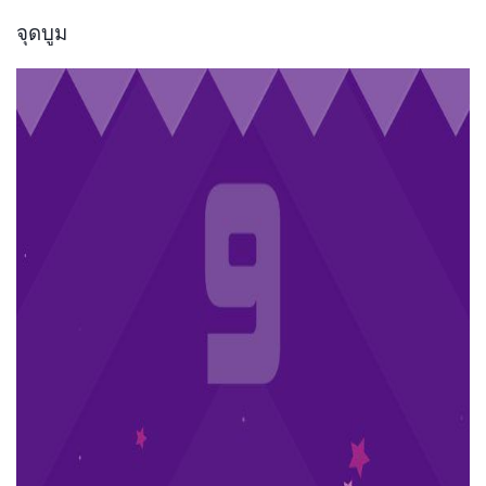
จุดบูม