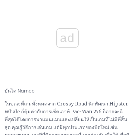
ad
บันได Namco
ในขณะที่เกมทั้งหมดจาก Crossy Road นักพัฒนา Hipster
Whale ก็คุ้มค่ากับการเช็คเอาท์ Pac-Man 256 ก็อาจจะดี
ที่สุดได้โดยการพาแมนแมนและเปลี่ยนให้เป็นเกมที่ไม่มีที่สิ้น
สุด คุณรู้วิธีการเล่นเกม แต่มีทุกประเภทของบิดใหม่เช่น
powerups และผีที่มีความสามารถที่แตกต่างกันเพื่อใช้เพื่อที่