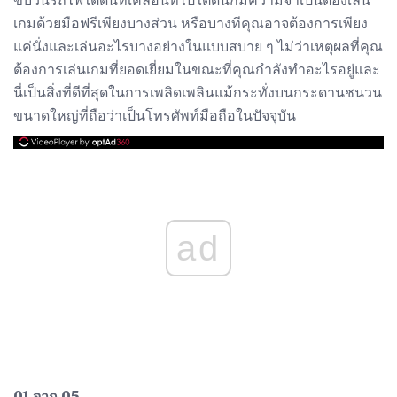
เกมด้วยมือฟรีเพียงบางส่วน หรือบางทีคุณอาจต้องการเพียง
แค่นั่งและเล่นอะไรบางอย่างในแบบสบาย ๆ ไม่ว่าเหตุผลที่คุณ
ต้องการเล่นเกมที่ยอดเยี่ยมในขณะที่คุณกำลังทำอะไรอยู่และ
นี่เป็นสิ่งที่ดีที่สุดในการเพลิดเพลินแม้กระทั่งบนกระดานชนวน
ขนาดใหญ่ที่ถือว่าเป็นโทรศัพท์มือถือในปัจจุบัน
ad
01 จาก 05