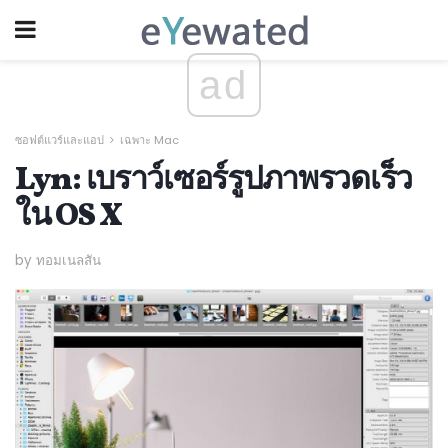
ad
ซอฟต์แวร์และแอป
เฉพาะ Mac
Lyn: เบราว์เซอร์รูปภาพรวดเร็ว
ใน OS X
by ทอมเนลสัน