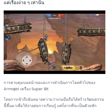
แค่เรื่องง่าย ๆ เท่านั้น
การควบคุมบนหน้าจอและการดำเนินการโดยทั่วไปของ
Armajet เครื่อง Super Bit
โดยการเข้าถึงฉันหมายความว่าเกมมือถือได้สร้างวัฒนธรรม
นี้ขึ้นมาเพื่อให้ง่ายต่อการเรียนรู้ แต่ก็ยากที่จะเป็นตัวหลัก