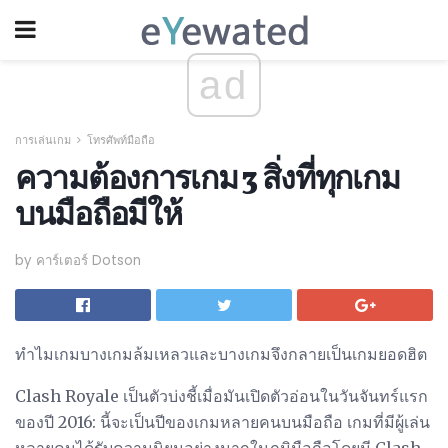
ad
การเล่นเกม
โทรศัพท์มือถือ
ความต้องการเกม 3 สิ่งที่ทุกเกม
บนมือถือมีให้
by คาร์เตอร์ Dotson
ทำไมเกมบางเกมล้มเหลวและบางเกมจึงกลายเป็นเกมยอดฮิต
Clash Royale เป็นตัวบ่งชี้เมื่อมันเปิดตัวอ่อนในวันจันทร์แรก
ของปี 2016: นี้จะเป็นปีของเกมหลายคนบนมือถือ เกมที่มีผู้เล่น
หลายคนได้รับความนิยมอย่างมากในภูมิมือถือโดยมี Clash