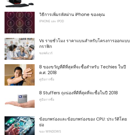
วิธีการเพิ่มรหัสผ่าน iPhone ของคุณ
IPHONE และ IPOD
Vs รายชั่วโมง ราคาแบนสำหรับโครงการออกแบบ
กราฟิก
ซอฟต์แวร์
8 ของขวัญที่ดีที่สุดที่จะซื้อสำหรับ Techies ในปี
ค.ศ. 2018
คู่มือการซื้อ
8 Stuffers ถุงน่องที่ดีที่สุดที่จะซื้อในปี 2018
คู่มือการซื้อ
ข้อบกพร่องและข้อบกพร่องของ CPU: ประวัติโดย
ย่อ
ของ WINDOWS