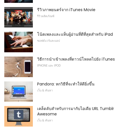
รีวิวภาพยนตร์จาก iTunes Movie
รีวิวผลิตภัณฑ์
โน้ตเพลงและแท็บผู้อ่านที่ดีที่สุดสำหรับ iPad
ซอฟต์แวร์และแอป
วิธีการนำเข้าเพลงที่ดาวน์โหลดไปยัง iTunes
IPHONE และ IPOD
Pandora: หกวิธีที่จะทำให้ดียิ่งขึ้น
เว็บ & ค้นหา
เคล็ดลับสำหรับการมากับไอเดีย URL Tumblr
Awesome
เว็บ & ค้นหา