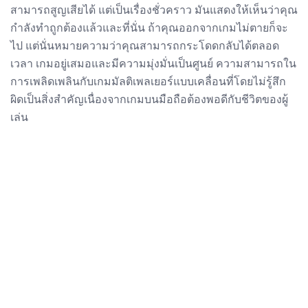
สามารถสูญเสียได้ แต่เป็นเรื่องชั่วคราว มันแสดงให้เห็นว่าคุณ
กำลังทำถูกต้องแล้วและที่นั่น ถ้าคุณออกจากเกมไม่ตายก็จะ
ไป แต่นั่นหมายความว่าคุณสามารถกระโดดกลับได้ตลอด
เวลา เกมอยู่เสมอและมีความมุ่งมั่นเป็นศูนย์ ความสามารถใน
การเพลิดเพลินกับเกมมัลติเพลเยอร์แบบเคลื่อนที่โดยไม่รู้สึก
ผิดเป็นสิ่งสำคัญเนื่องจากเกมบนมือถือต้องพอดีกับชีวิตของผู้
เล่น