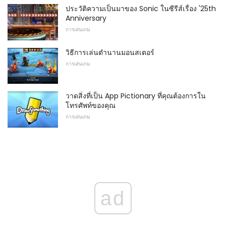
ประวัติความเป็นมาของ Sonic ในซีรีส์เรื่อง '25th
Anniversary
การเล่นเกม
วิธีการเล่นตำนานมอนสเตอร์
การเล่นเกม
วาดสิ่งที่เป็น App Pictionary ที่คุณต้องการใน
โทรศัพท์ของคุณ
การเล่นเกม
ad