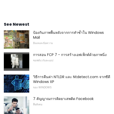
See Newest
ป้องกันภาพพื้นหลังจากการทำซ้ำใน Windows
Mail
อีเมลและข้อความ
การสอน FCP 7 - การสร้างเอฟเฟ็กต์ด้วยภาพนิ่ง
ซอฟต์แวร์และแอป
วิธีการคืนค่า NTLDR และ Ntdetect.com จากซีดี
Windows XP
ของ WINDOWS
7 สัญญาณการติดยาเสพติด Facebook
สื่อสังคม