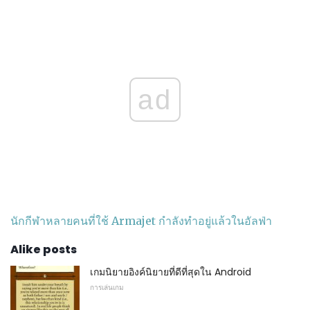
ad
นักกีฬาหลายคนที่ใช้ Armajet กำลังทำอยู่แล้วในอัลฟ่า
Alike posts
เกมนิยายอิงค์นิยายที่ดีที่สุดใน Android
การเล่นเกม