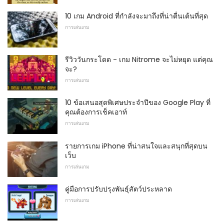
10 เกม Android ที่กำลังจะมาถึงที่น่าตื่นเต้นที่สุด
การเล่นเกม
รีวิววันกระโดด - เกม Nitrome จะไม่หยุด แต่คุณ
จะ?
การเล่นเกม
10 ข้อเสนอสุดพิเศษประจำปีของ Google Play ที่
คุณต้องการเช็คเอาท์
การเล่นเกม
รายการเกม iPhone ที่น่าสนใจและสนุกที่สุดบน
เว็บ
การเล่นเกม
คู่มือการปรับปรุงพันธุ์สัตว์ประหลาด
การเล่นเกม