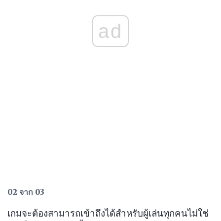
ad
02 จาก 03
เกมจะต้องสามารถเข้าถึงได้สำหรับผู้เล่นทุกคนไม่ใช่