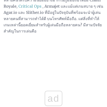
Royale,
Critical Ops
, Armajet และแม้แต่เกมสบาย ๆ เช่น
Agar.io และ Slither.io ที่มีอยู่ในปัจจุบันที่พร้อมจะนำผู้เล่น
หลายคนที่สามารถทำได้ดี บนโทรศัพท์มือถือ. แต่สิ่งที่ทำให้
เกมเหล่านี้ยอดเยี่ยมสำหรับผู้เล่นมือถือหลายคน? มีสามปัจจัย
สำคัญในการเล่นคือ
ad