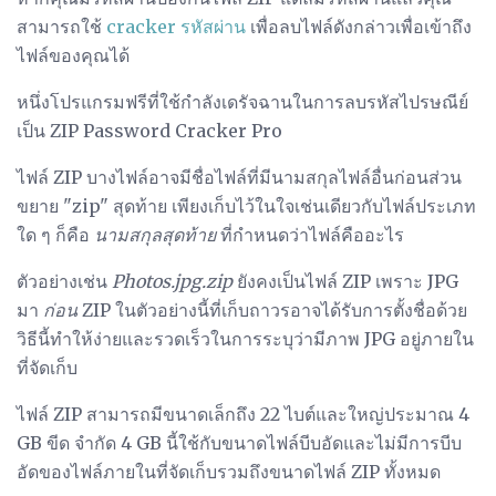
สามารถใช้
cracker รหัสผ่าน
เพื่อลบไฟล์ดังกล่าวเพื่อเข้าถึง
ไฟล์ของคุณได้
หนึ่งโปรแกรมฟรีที่ใช้กำลังเดรัจฉานในการลบรหัสไปรษณีย์
เป็น ZIP Password Cracker Pro
ไฟล์ ZIP บางไฟล์อาจมีชื่อไฟล์ที่มีนามสกุลไฟล์อื่นก่อนส่วน
ขยาย "zip" สุดท้าย เพียงเก็บไว้ในใจเช่นเดียวกับไฟล์ประเภท
ใด ๆ ก็คือ
นามสกุลสุดท้าย
ที่กำหนดว่าไฟล์คืออะไร
ตัวอย่างเช่น
Photos.jpg.zip
ยังคงเป็นไฟล์ ZIP เพราะ JPG
มา
ก่อน
ZIP ในตัวอย่างนี้ที่เก็บถาวรอาจได้รับการตั้งชื่อด้วย
วิธีนี้ทำให้ง่ายและรวดเร็วในการระบุว่ามีภาพ JPG อยู่ภายใน
ที่จัดเก็บ
ไฟล์ ZIP สามารถมีขนาดเล็กถึง 22 ไบต์และใหญ่ประมาณ 4
GB ขีด จำกัด 4 GB นี้ใช้กับขนาดไฟล์บีบอัดและไม่มีการบีบ
อัดของไฟล์ภายในที่จัดเก็บรวมถึงขนาดไฟล์ ZIP ทั้งหมด