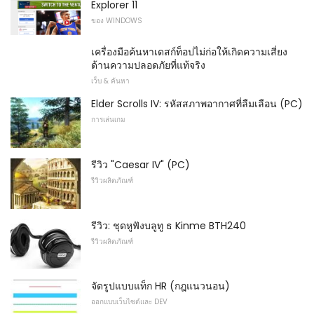
Explorer 11
ของ WINDOWS
เครื่องมือค้นหาเดสก์ท็อปไม่ก่อให้เกิดความเสี่ยง
ด้านความปลอดภัยที่แท้จริง
เว็บ & ค้นหา
Elder Scrolls IV: รหัสสภาพอากาศที่ลืมเลือน (PC)
การเล่นเกม
รีวิว "Caesar IV" (PC)
รีวิวผลิตภัณฑ์
รีวิว: ชุดหูฟังบลูทู ธ Kinme BTH240
รีวิวผลิตภัณฑ์
จัดรูปแบบแท็ก HR (กฎแนวนอน)
ออกแบบเว็บไซต์และ DEV